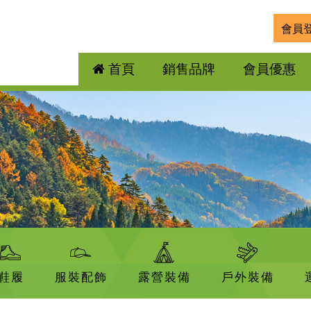
會員
首頁
銷售品牌
會員優惠
鞋履
服裝配飾
露營裝備
戶外裝備