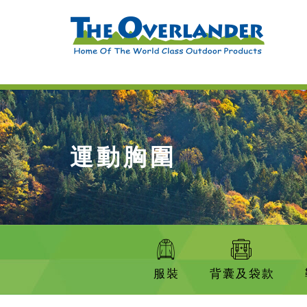
運動胸圍
服裝
背囊及袋款