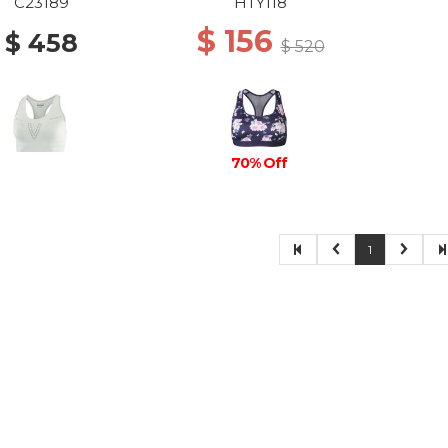
C23189
HTY118
$ 156
$ 458
$ 520
70% Off
1