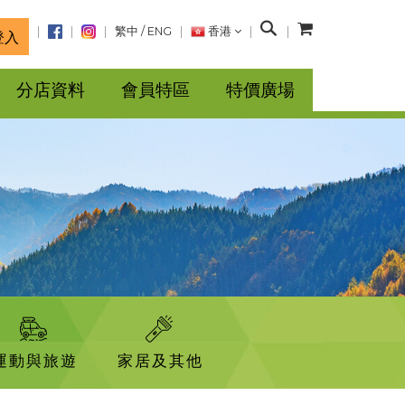
搜
繁中
/
ENG
香港
登入
尋
分店資料
會員特區
特價廣場
運動與旅遊
家居及其他