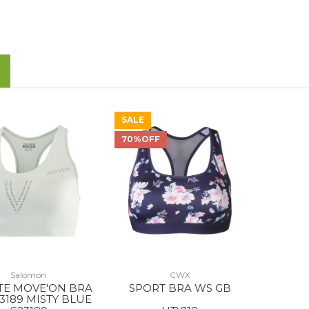
SALE
70%OFF
Salomon
CWX
TE MOVE'ON BRA
SPORT BRA WS GB
3189 MISTY BLUE