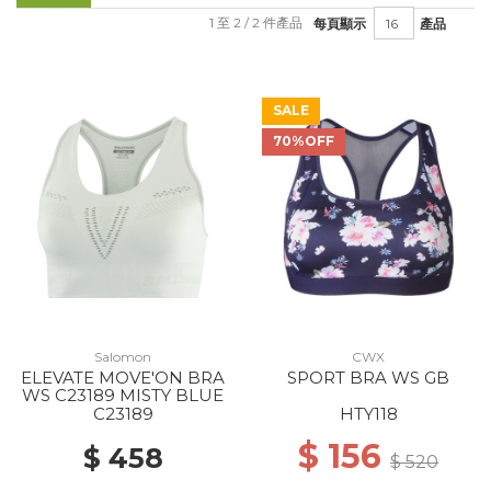
1 至 2 / 2 件產品
每頁顯示
產品
SALE
70%OFF
Salomon
CWX
ELEVATE MOVE'ON BRA
SPORT BRA WS GB
WS C23189 MISTY BLUE
C23189
HTY118
$ 156
$ 458
$ 520