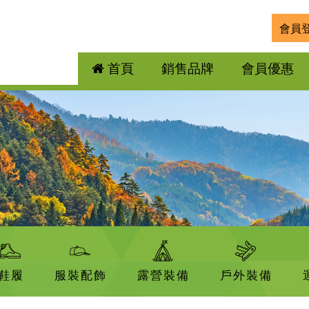
會員
首頁
銷售品牌
會員優惠
鞋履
服裝配飾
露營裝備
戶外裝備