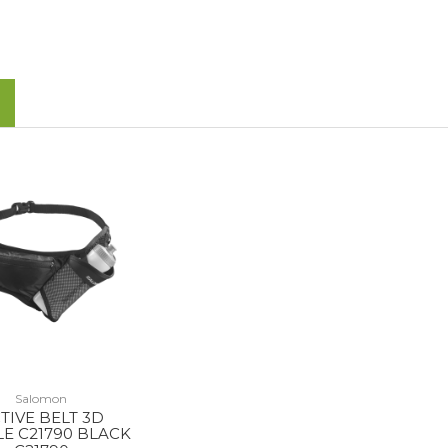
Salomon
TIVE BELT 3D
E C21790 BLACK