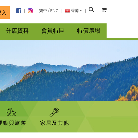
搜
繁中
/
ENG
香港
登入
尋
分店資料
會員特區
特價廣場
運動與旅遊
家居及其他