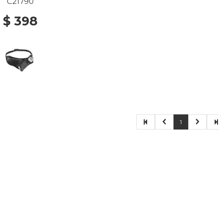
C21790
$ 398
1