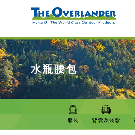
水瓶腰包
服裝
背囊及袋款