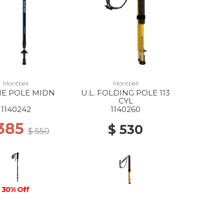
Montbell
Montbell
NE POLE MIDN
U.L. FOLDING POLE 113
CYL
1140242
1140260
 385
$ 530
$ 550
30% Off