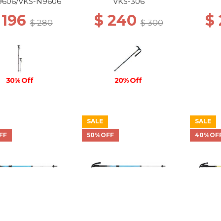
9606/VKS-N9606
VKS-306
 196
$ 240
$
$ 280
$ 300
30% Off
20% Off
SALE
SALE
FF
50%OFF
40%OF