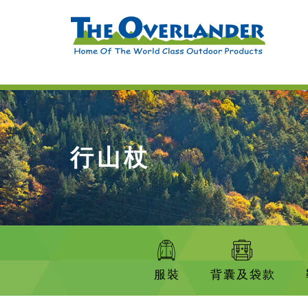
行山杖
服裝
背囊及袋款