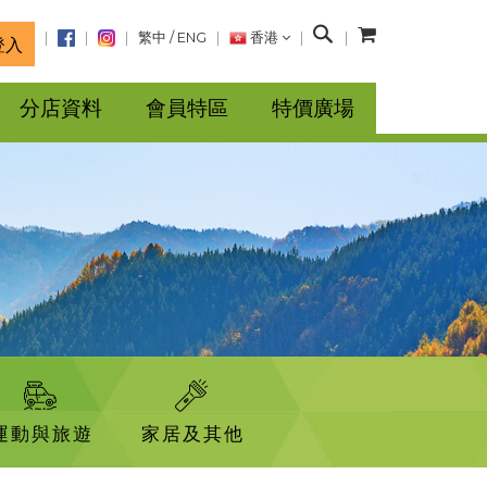
搜
繁中
/
ENG
香港
登入
尋
分店資料
會員特區
特價廣場
運動與旅遊
家居及其他