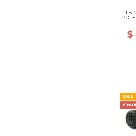
LB1
POLE 
$
SALE
60%O