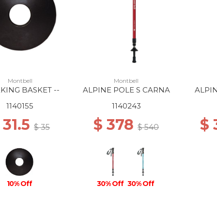
Montbell
Montbell
KING BASKET --
ALPINE POLE S CARNA
ALPI
1140155
1140243
 31.5
$ 378
$
$ 35
$ 540
10% Off
30% Off
30% Off