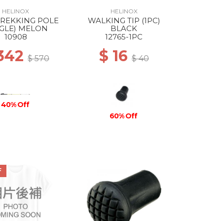
HELINOX
HELINOX
TREKKING POLE
WALKING TIP (1PC)
NGLE) MELON
BLACK
10908
12765-1PC
 342
$ 16
$ 570
$ 40
40% Off
60% Off
F