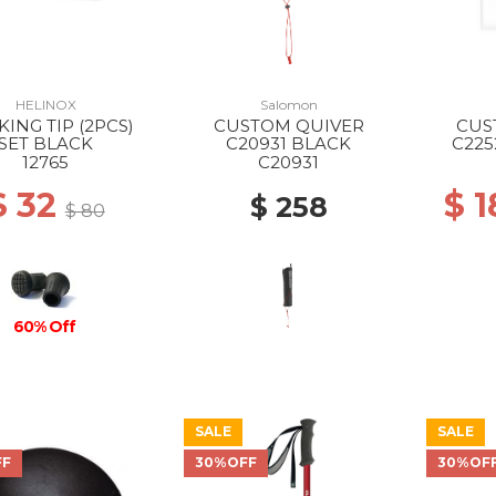
HELINOX
Salomon
ING TIP (2PCS)
CUSTOM QUIVER
CUS
SET BLACK
C20931 BLACK
C225
12765
C20931
$ 32
$ 
$ 258
$ 80
60% Off
SALE
SALE
FF
30%OFF
30%OF