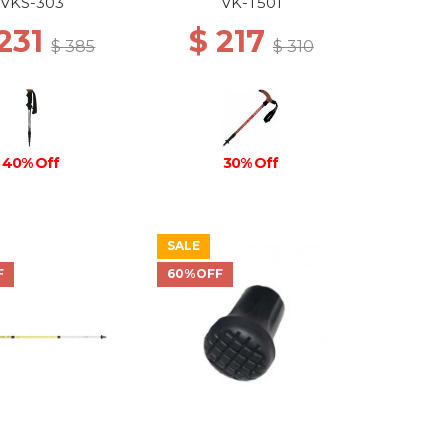
VKS-303
VK-T501
 231
$ 217
$ 385
$ 310
40% Off
30% Off
SALE
F
60%OFF