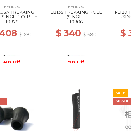
HELINOX
HELINOX
20SA TREKKING
LB135 TREKKING POLE
FL120 
(SINGLE) O. Blue
(SINGLE)
(SI
BLACK/O.BLUE
10929
10906
 408
$ 340
$
$ 680
$ 680
40% Off
50% Off
SALE
FF
30%OF