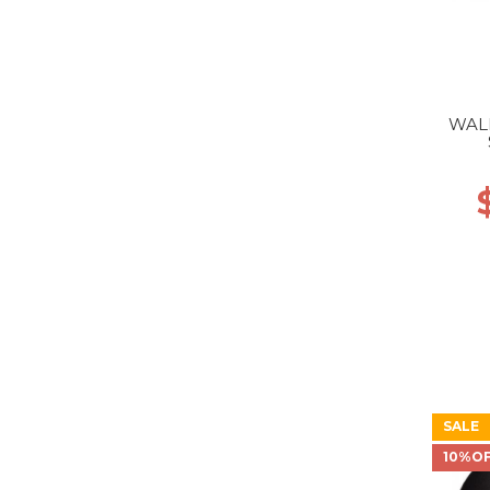
WALK
SALE
10%O