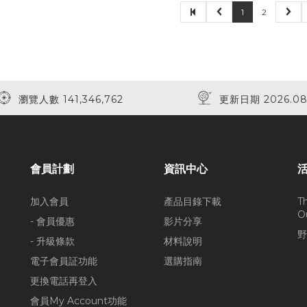
1
2
瀏覽人數 141,346,762
更新日期 2026.08
會員計劃
資訊中心
加入會員
產品目錄下載
T
O
- 會員優惠
影片分享
野
- 升級條款
材料說明
電子會員証功能
選購指南
更換電話再登入
會員My Account功能