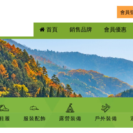
會員
首頁
銷售品牌
會員優惠
鞋履
服裝配飾
露營裝備
戶外裝備