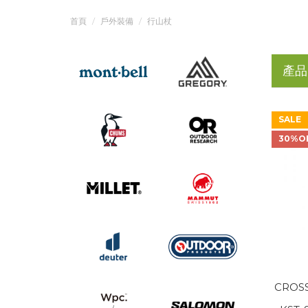
首頁
戶外裝備
行山杖
產品
SALE
30%O
CROSS