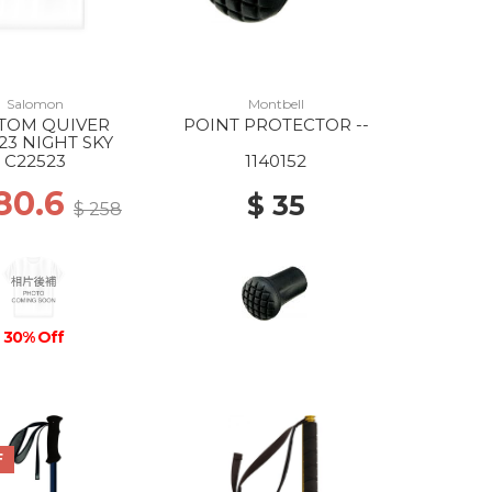
Salomon
Montbell
TOM QUIVER
POINT PROTECTOR --
23 NIGHT SKY
C22523
1140152
180.6
$ 35
$ 258
30% Off
F