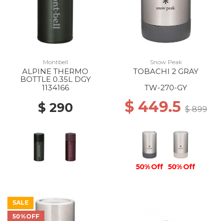
Montbell
Snow Peak
ALPINE THERMO
TOBACHI 2 GRAY
BOTTLE 0.35L DGY
1134166
TW-270-GY
$ 449.5
$ 290
$ 899
50% Off
50% Off
SALE
50%OFF