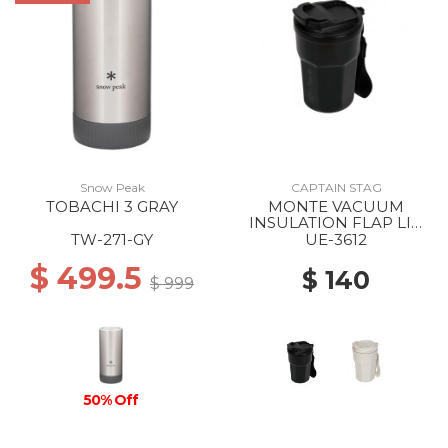
Snow Peak
CAPTAIN STAG
TOBACHI 3 GRAY
MONTE VACUUM
INSULATION FLAP LID
TUMBLER 350 BLACK
TW-271-GY
UE-3612
$ 499.5
$ 140
$ 999
50% Off