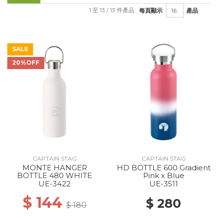
1 至 13 / 13 件產品
每頁顯示
產品
SALE
20%OFF
CAPTAIN STAG
CAPTAIN STAG
MONTE HANGER
HD BOTTLE 600 Gradient
BOTTLE 480 WHITE
Pink x Blue
UE-3422
UE-3511
$ 144
$ 280
$ 180