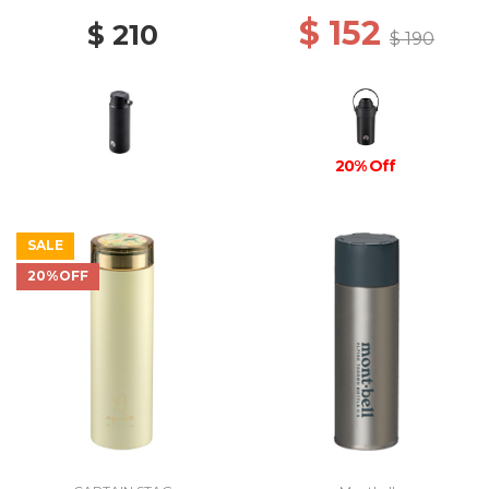
$ 152
$ 210
$ 190
20% Off
SALE
20%OFF