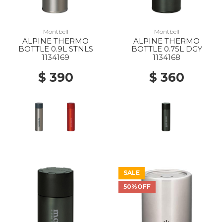
Montbell
Montbell
ALPINE THERMO
ALPINE THERMO
BOTTLE 0.9L STNLS
BOTTLE 0.75L DGY
1134169
1134168
$ 390
$ 360
SALE
50%OFF