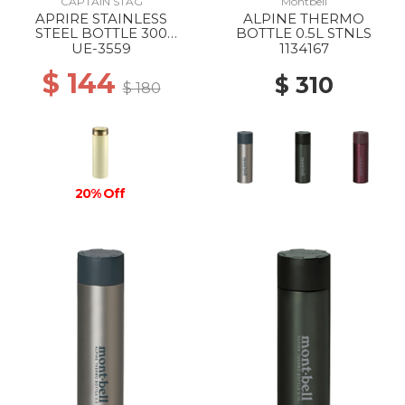
CAPTAIN STAG
Montbell
APRIRE STAINLESS
ALPINE THERMO
STEEL BOTTLE 300
BOTTLE 0.5L STNLS
GItOW/LIGHT GREEN
UE-3559
1134167
$ 144
$ 310
$ 180
20% Off