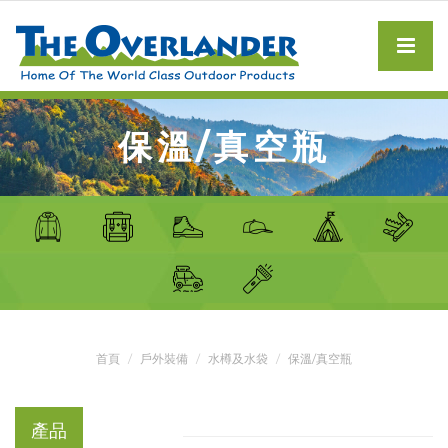
保溫/真空瓶
首頁
戶外裝備
水樽及水袋
保溫/真空瓶
產品