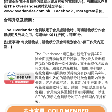
(請確保於電子會員證內填寫正確及有效的電郵地址)。有關資訊亦會
在The Overlander網站及社交平台：
www.overlander.com.hk
，
Facebook
，
Instagram
公佈。
會籍升級及續期 :
The Overlander 會員以電子會員證購物時，可獲購物積分作會
籍續期及升級之用。每購物HK$1 (折後)，可獲1分。
(注意事項: 每次購物後，購物積分及會籍級別會在3個工作天內更
新。)
The Overlander 現已推出新電子會員APP，
除全面提升功能及用戶體驗，簡化登入登出程
序(以SMS發送一次性密碼)，亦全面簡化各級會
籍之升級、續會及降級機制。 根據現時機制，
各級會籍年期與購物所得積分有效期同為4年，
因此會籍生效前的購物積分將於會籍期內逐步
失效，容易造成混淆。 因此新 APP推出後，所
有新會籍生效時(升級、續會、降級以及註冊新
會籍)，會員積分將重新計算(由零開始)，以使
APP內所示之會員積分均可在會籍期內保持有
效。