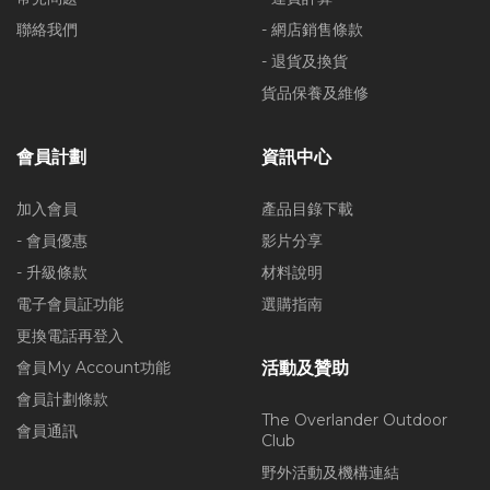
聯絡我們
- 網店銷售條款
- 退貨及換貨
貨品保養及維修
會員計劃
資訊中心
加入會員
產品目錄下載
- 會員優惠
影片分享
- 升級條款
材料說明
電子會員証功能
選購指南
更換電話再登入
會員My Account功能
活動及贊助
會員計劃條款
The Overlander Outdoor
會員通訊
Club
野外活動及機構連結