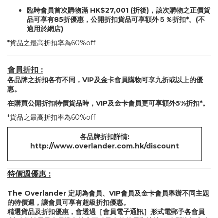
臨時會員首次購物滿 HK$27,001 (折後)，該次購物之正價貨
品可享有85折優惠，公開折扣貨品可享額外５％折扣*。(不
適用於網店)
*貨品之最高折扣率為60%off
會員折扣 :
各品牌之折扣各有不同，VIP及金卡會員購物可享九折或以上的優
惠。
在購買公開折扣特價貨品時，VIP及金卡會員更可享額外5%折扣*。
*貨品之最高折扣率為60%off
各品牌折扣詳情:
http://www.overlander.com.hk/discount
特價週優惠 :
The Overlander 定期為會員、VIP會員及金卡會員舉辦不同主題
的特價週，讓會員可享有超級折扣優惠。
精選貨品及折扣優惠，會透過［會員電子通訊］形式電郵予各會員