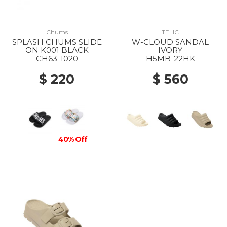
Chums
TELIC
SPLASH CHUMS SLIDE
W-CLOUD SANDAL
ON K001 BLACK
IVORY
CH63-1020
H5MB-22HK
$ 220
$ 560
40% Off