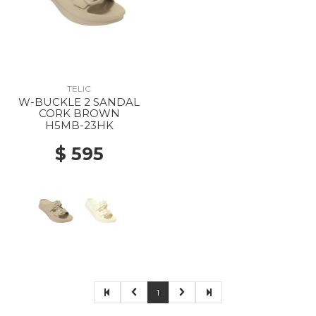
TELIC
W-BUCKLE 2 SANDAL
CORK BROWN
H5MB-23HK
$ 595
1