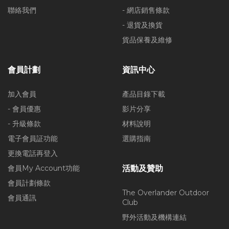
聯絡我們
- 網店銷售條款
- 退貨及換貨
貨品保養及維修
會員計劃
資訊中心
加入會員
產品目錄下載
- 會員優惠
影片分享
- 升級條款
材料說明
電子會員証功能
選購指南
更換電話再登入
會員My Account功能
活動及贊助
會員計劃條款
The Overlander Outdoor
會員通訊
Club
野外活動及機構連結