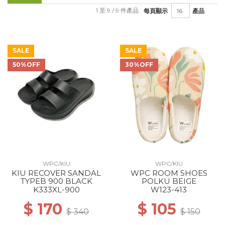
1 至 9 / 9 件產品
每頁顯示
產品
SALE
SALE
50%OFF
30%OFF
WPC/KIU
WPC/KIU
KIU RECOVER SANDAL
WPC ROOM SHOES
TYPEB 900 BLACK
POLKU BEIGE
K333XL-900
W123-413
$ 170
$ 105
$ 340
$ 150