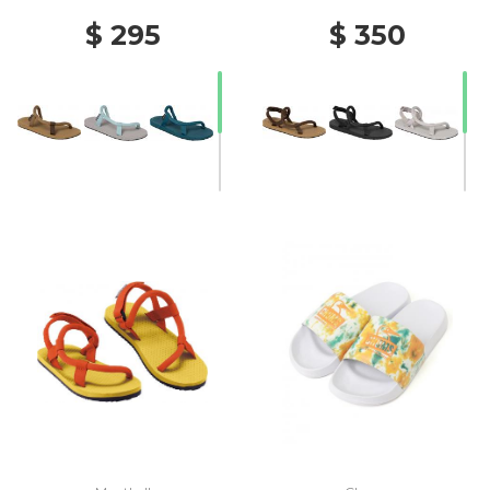
$ 295
$ 350
30% Off