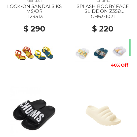
Montbell
Chums
LOCK-ON SANDALS KS
SPLASH BOOBY FACE
MS/OR
SLIDE ON Z358
CANYON-DYE
1129513
CH63-1021
$ 290
$ 220
40% Off