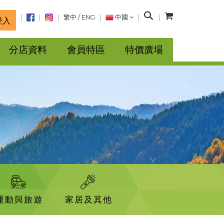
搜
繁中
/
ENG
中國
登入
尋
分店資料
會員特區
特價廣場
運動與旅遊
家居及其他