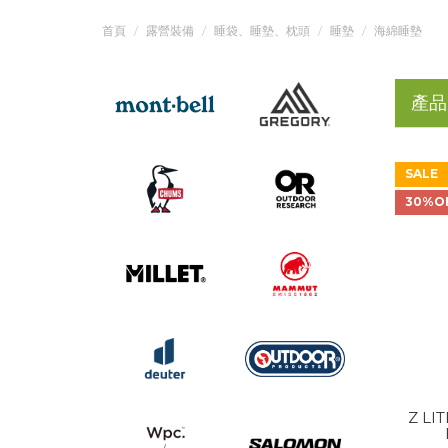
首頁
露營裝備
睡袋、睡墊、枕頭
睡墊
海綿睡墊
產品
SALE
30%O
Z LI