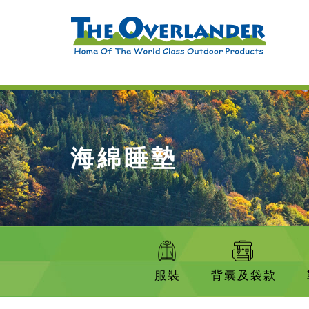
海綿睡墊
服裝
背囊及袋款