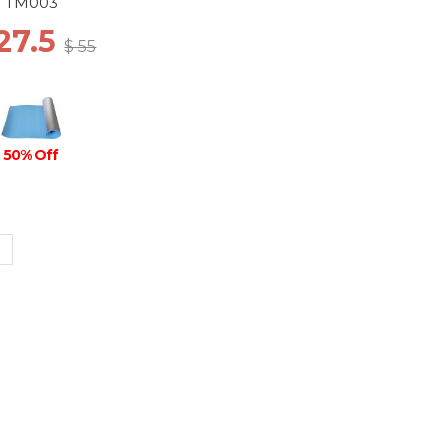
TM003
27.5
$ 55
50% Off