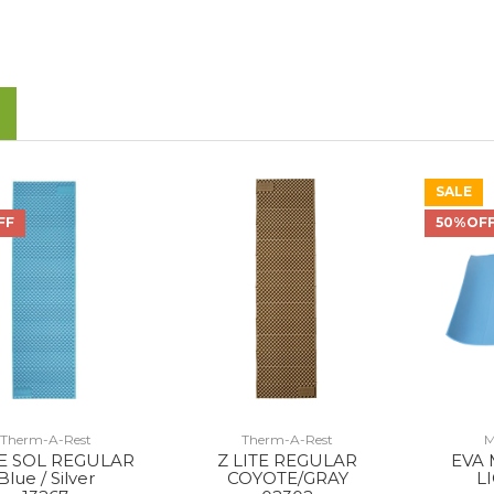
SALE
FF
50%OF
Therm-A-Rest
Therm-A-Rest
M
TE SOL REGULAR
Z LITE REGULAR
EVA 
Blue / Silver
COYOTE/GRAY
L