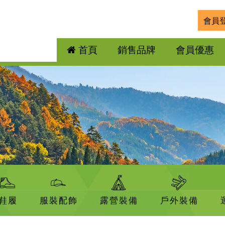
會員
首頁
銷售品牌
會員優惠
鞋履
服裝配飾
露營裝備
戶外裝備