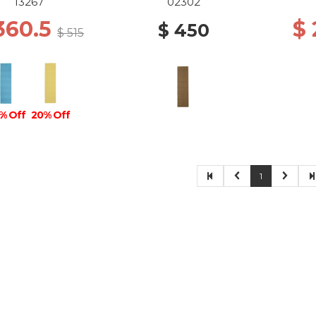
13267
02302
360.5
$ 
$ 450
$ 515
% Off
20% Off
1