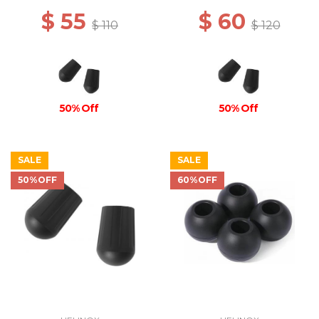
$ 55
$ 60
$ 110
$ 120
50% Off
50% Off
SALE
SALE
50%OFF
60%OFF