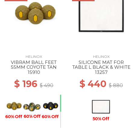
HELINOX
HELINOX
VIBRAM BALL FEET
SILICONE MAT FOR
55MM COYOTE TAN
TABLE L BLACK & WHITE
15910
13257
$ 196
$ 440
$ 490
$ 880
60% Off
60% Off
60% Off
50% Off