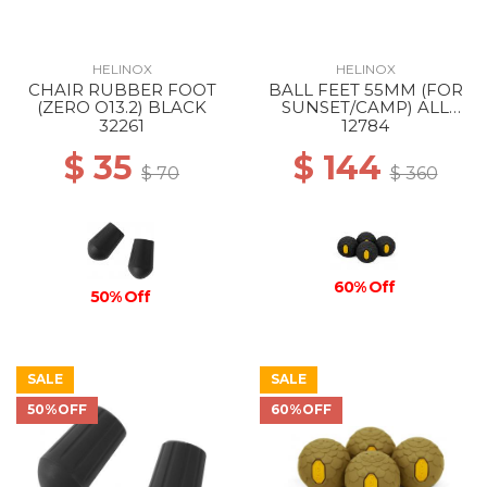
HELINOX
HELINOX
CHAIR RUBBER FOOT
BALL FEET 55MM (FOR
(ZERO O13.2) BLACK
SUNSET/CAMP) ALL
BLACK
32261
12784
$ 35
$ 144
$ 70
$ 360
60% Off
50% Off
SALE
SALE
50%OFF
60%OFF