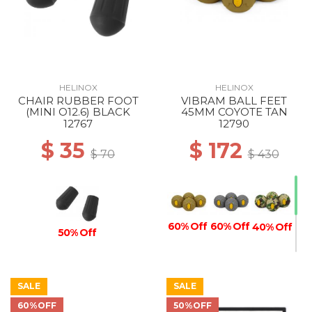
HELINOX
HELINOX
CHAIR RUBBER FOOT
VIBRAM BALL FEET
(MINI O12.6) BLACK
45MM COYOTE TAN
12767
12790
$ 35
$ 172
$ 70
$ 430
60% Off
60% Off
40% Off
50% Off
SALE
SALE
40% Off
40% Off
60% Off
60%OFF
50%OFF