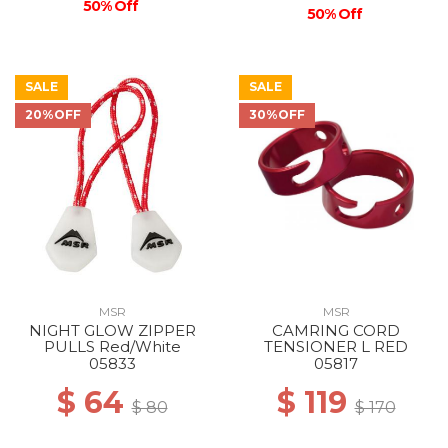
50% Off
50% Off
SALE
SALE
20%OFF
30%OFF
MSR
MSR
NIGHT GLOW ZIPPER
CAMRING CORD
PULLS Red/White
TENSIONER L RED
05833
05817
$ 64
$ 119
$ 80
$ 170