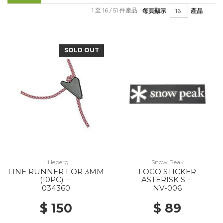
1 至 16 / 51 件產品
每頁顯示
產品
SOLD OUT
Hilleberg
Snow Peak
LINE RUNNER FOR 3MM
LOGO STICKER
(10PC) --
ASTERISK S --
034360
NV-006
$ 150
$ 89