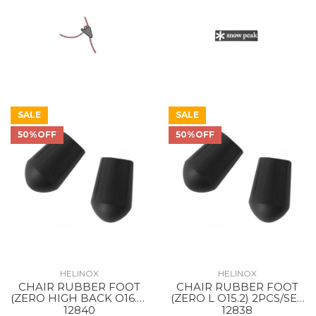
SALE
SALE
50%OFF
50%OFF
HELINOX
HELINOX
CHAIR RUBBER FOOT
CHAIR RUBBER FOOT
(ZERO HIGH BACK O16.8)
(ZERO L O15.2) 2PCS/SET
2PCS/SET BLACK
BLACK
12840
12838