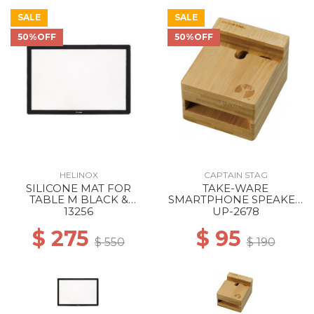
SALE
SALE
60% Off
50%OFF
50%OFF
HELINOX
CAPTAIN STAG
SILICONE MAT FOR
TAKE-WARE
TABLE M BLACK &
SMARTPHONE SPEAKER
WHITE
STAND (SLIM) --
13256
UP-2678
$ 275
$ 95
$ 550
$ 190