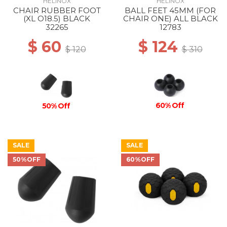
HELINOX
HELINOX
CHAIR RUBBER FOOT
BALL FEET 45MM (FOR
(XL O18.5) BLACK
CHAIR ONE) ALL BLACK
32265
12783
$ 60
$ 124
$ 120
$ 310
60% Off
50% Off
SALE
SALE
50%OFF
60%OFF