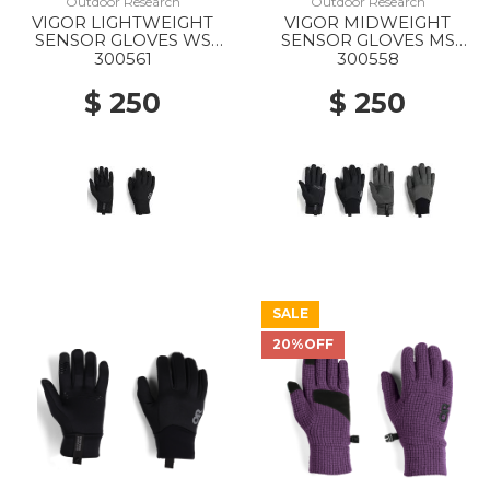
Outdoor Research
Outdoor Research
VIGOR LIGHTWEIGHT
VIGOR MIDWEIGHT
SENSOR GLOVES WS
SENSOR GLOVES MS
0001 BLACK
0001 BLACK
300561
300558
$ 250
$ 250
SALE
20%OFF