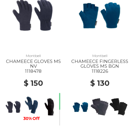
Montbell
Montbell
CHAMEECE GLOVES MS
CHAMEECE FINGERLESS
NV
GLOVES MS BGN
1118478
1118226
$ 150
$ 130
30% Off