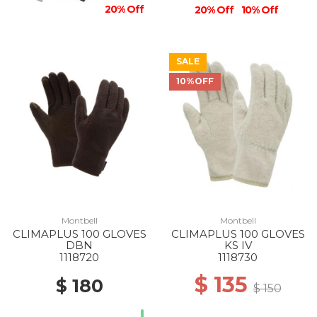
20% Off
20% Off
10% Off
SALE
10%OFF
Montbell
Montbell
CLIMAPLUS 100 GLOVES
CLIMAPLUS 100 GLOVES
DBN
KS IV
1118720
1118730
$ 135
$ 180
$ 150