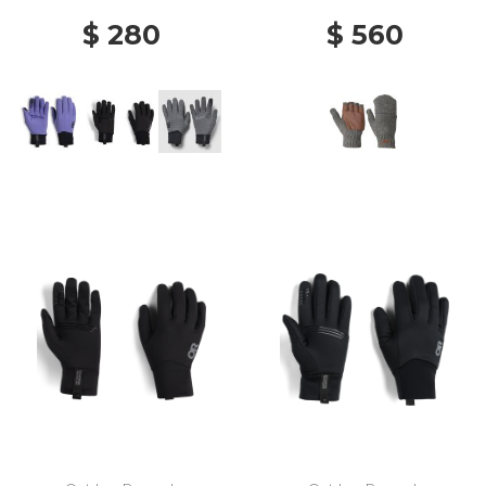
$ 280
$ 560