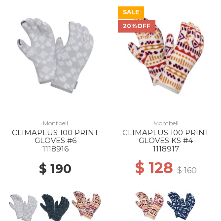
SALE
20%OFF
50% Off
Montbell
Montbell
CLIMAPLUS 100 PRINT
CLIMAPLUS 100 PRINT
GLOVES #6
GLOVES KS #4
1118916
1118917
$ 128
$ 190
$ 160