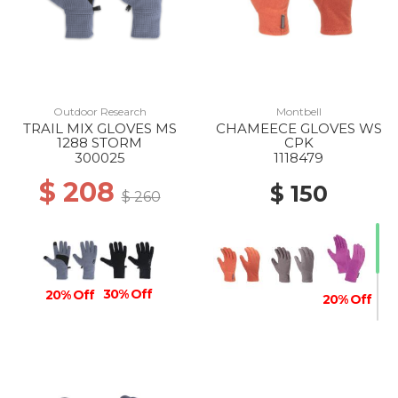
Outdoor Research
Montbell
TRAIL MIX GLOVES MS
CHAMEECE GLOVES WS
1288 STORM
CPK
300025
1118479
$ 208
$ 150
$ 260
30% Off
20% Off
20% Off