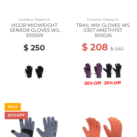
Outdoor Research
Outdoor Research
VIGOR MIDWEIGHT
TRAIL MIX GLOVES WS
SENSOR GLOVES WS
0307 AMETHYST
0001 BLACK
300559
300026
$ 208
$ 250
$ 260
20% Off
20% Off
SALE
20%OFF