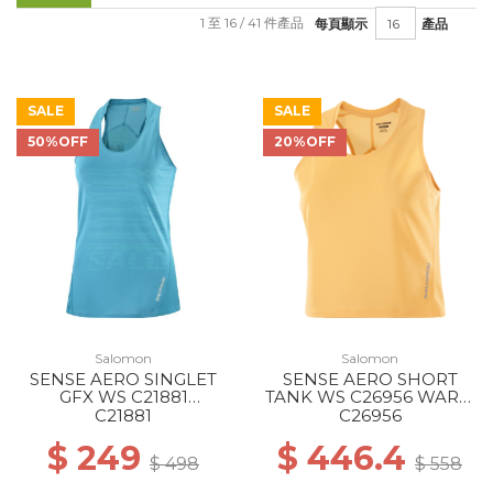
1 至 16 / 41 件產品
每頁顯示
產品
SALE
SALE
50%OFF
20%OFF
Salomon
Salomon
SENSE AERO SINGLET
SENSE AERO SHORT
GFX WS C21881
TANK WS C26956 WARM
TAHITIAN
APRICOT
C21881
C26956
TIDE/PEACOCK BL
$ 249
$ 446.4
$ 498
$ 558