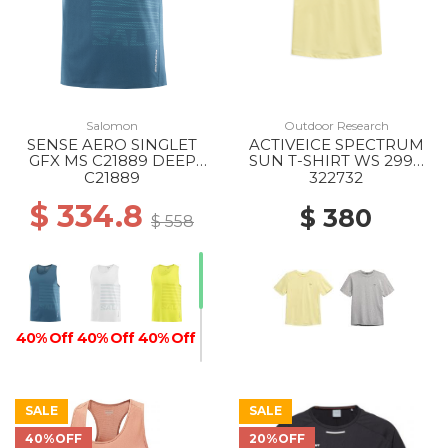
Salomon
Outdoor Research
SENSE AERO SINGLET
ACTIVEICE SPECTRUM
GFX MS C21889 DEEP
SUN T-SHIRT WS 2994
DIVE/TAHITIAN TIDE
SUNLIGHT
C21889
322732
$ 334.8
$ 380
$ 558
40% Off
40% Off
40% Off
SALE
SALE
40%OFF
20%OFF