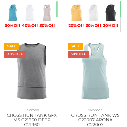
50% Off
40% Off
30% Off
20% Off
30% Off
30% Off
SALE
SALE
30%OFF
50%OFF
30% Off
20% Off
Salomon
Salomon
CROSS RUN TANK GFX
CROSS RUN TANK WS
MS C21960 DEEP
C22007 ARONA
BLACK/HEATHER
C21960
C22007