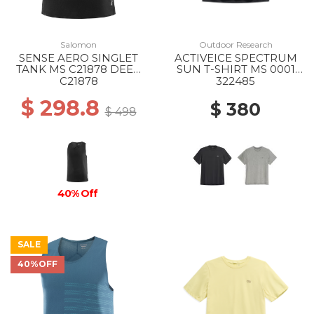
Salomon
Outdoor Research
SENSE AERO SINGLET
ACTIVEICE SPECTRUM
TANK MS C21878 DEEP
SUN T-SHIRT MS 0001
BLACK
BLACK
C21878
322485
$ 298.8
$ 380
$ 498
40% Off
SALE
40%OFF