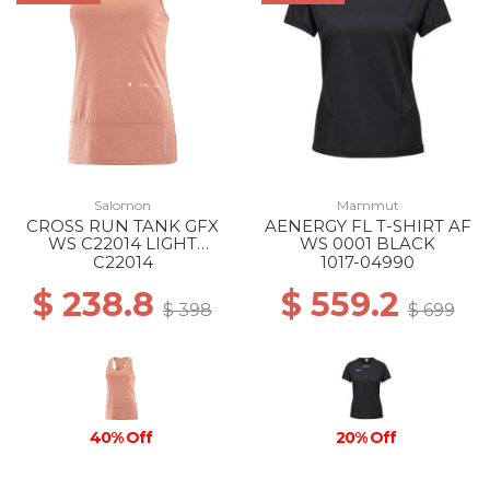
Salomon
Mammut
CROSS RUN TANK GFX
AENERGY FL T-SHIRT AF
WS C22014 LIGHT
WS 0001 BLACK
MAHOGANY
C22014
1017-04990
$ 238.8
$ 559.2
$ 398
$ 699
40% Off
20% Off