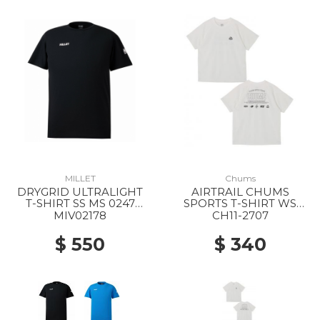
MILLET
Chums
DRYGRID ULTRALIGHT
AIRTRAIL CHUMS
T-SHIRT SS MS 0247
SPORTS T-SHIRT WS
BLACK - NOIR
W001 WHITE
MIV02178
CH11-2707
$ 550
$ 340