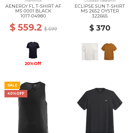
Mammut
Outdoor Research
AENERGY FL T-SHIRT AF
ECLIPSE SUN T-SHIRT
MS 0001 BLACK
MS 2652 OYSTER
1017-04980
322665
$ 559.2
$ 370
$ 699
20% Off
SALE
40%OFF