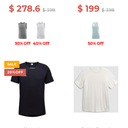
$ 278.6
$ 199
$ 398
$ 398
30% Off
40% Off
50% Off
SALE
20%OFF