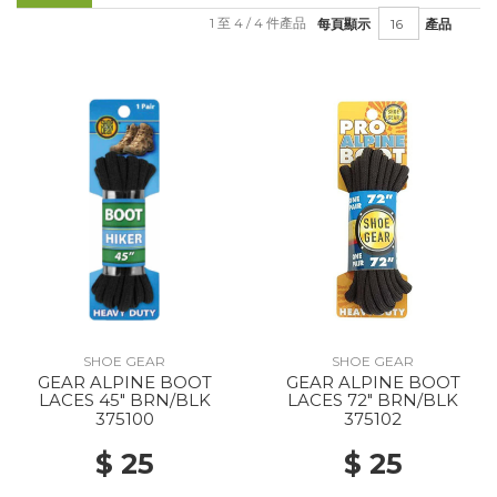
1 至 4 / 4 件產品
每頁顯示
產品
SHOE GEAR
SHOE GEAR
GEAR ALPINE BOOT
GEAR ALPINE BOOT
LACES 45" BRN/BLK
LACES 72" BRN/BLK
375100
375102
$ 25
$ 25