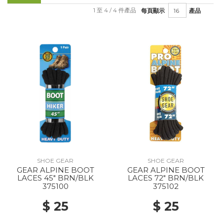
1 至 4 / 4 件產品
每頁顯示
產品
SHOE GEAR
SHOE GEAR
GEAR ALPINE BOOT
GEAR ALPINE BOOT
LACES 45" BRN/BLK
LACES 72" BRN/BLK
375100
375102
$ 25
$ 25