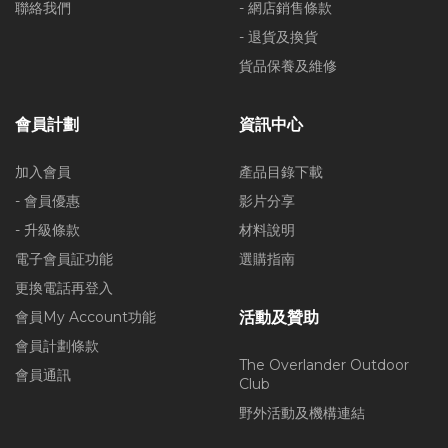
聯絡我們
- 網店銷售條款
- 退貨及換貨
貨品保養及維修
會員計劃
資訊中心
加入會員
產品目錄下載
- 會員優惠
影片分享
- 升級條款
材料說明
電子會員証功能
選購指南
更換電話再登入
會員My Account功能
活動及贊助
會員計劃條款
The Overlander Outdoor
會員通訊
Club
野外活動及機構連結