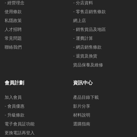
- 經營理念
- 分店資料
使用條款
- 零售店銷售條款
私隱政策
網上店
人才招聘
- 銷售貨品及地區
常見問題
- 運費計算
聯絡我們
- 網店銷售條款
- 退貨及換貨
貨品保養及維修
會員計劃
資訊中心
加入會員
產品目錄下載
- 會員優惠
影片分享
- 升級條款
材料說明
電子會員証功能
選購指南
更換電話再登入