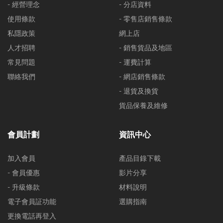
- 經營理念
- 分店資料
使用條款
- 零售店銷售條款
私隱政策
網上店
人才招聘
- 銷售貨品及地區
常見問題
- 運費計算
聯絡我們
- 網店銷售條款
- 退貨及換貨
貨品保養及維修
會員計劃
資訊中心
加入會員
產品目錄下載
- 會員優惠
影片分享
- 升級條款
材料說明
電子會員証功能
選購指南
更換電話再登入