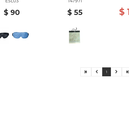
LACK/ GREY
ESL03
147971
$
$ 90
$ 55
1