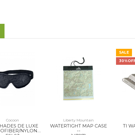
SALE
30%OF
Cocoon
Liberty Mountain
SHADES DE LUXE
WATERTIGHT MAP CASE
TI W
OFIBER/NYLON
--