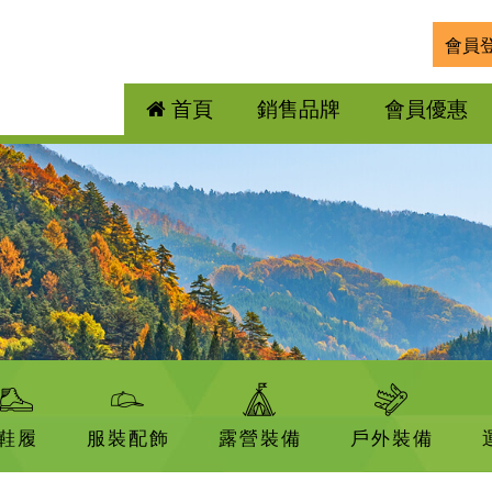
會員
首頁
銷售品牌
會員優惠
鞋履
服裝配飾
露營裝備
戶外裝備