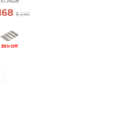
ECA628
 168
$ 240
30% Off