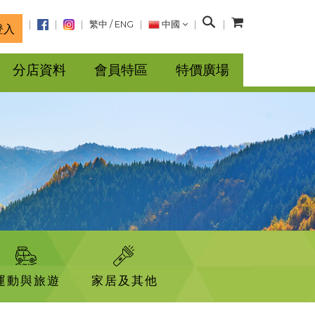
搜
繁中
/
ENG
中國
登入
尋
分店資料
會員特區
特價廣場
運動與旅遊
家居及其他