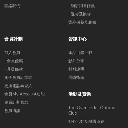
聯絡我們
- 網店銷售條款
- 退貨及換貨
貨品保養及維修
會員計劃
資訊中心
加入會員
產品目錄下載
- 會員優惠
影片分享
- 升級條款
材料說明
電子會員証功能
選購指南
更換電話再登入
會員My Account功能
活動及贊助
會員計劃條款
The Overlander Outdoor
會員通訊
Club
野外活動及機構連結