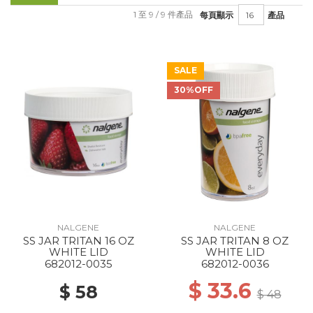
1 至 9 / 9 件產品
每頁顯示
產品
SALE
30%OFF
NALGENE
NALGENE
SS JAR TRITAN 16 OZ
SS JAR TRITAN 8 OZ
WHITE LID
WHITE LID
682012-0035
682012-0036
$ 33.6
$ 58
$ 48