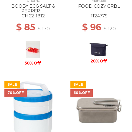
Chums
Montbell
BOOBY EGG SALT &
FOOD COZY GRBL
PEPPER --
CH62-1812
1124775
$ 85
$ 96
$ 170
$ 120
20% Off
50% Off
SALE
SALE
70%OFF
60%OFF