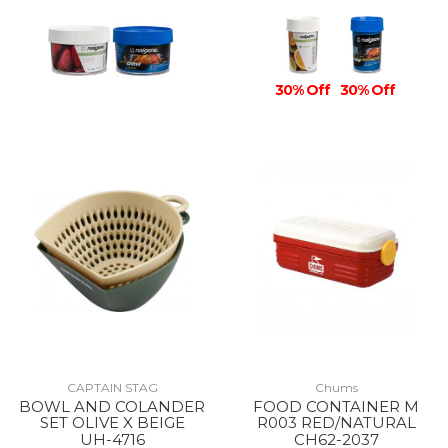
30% Off
30% Off
CAPTAIN STAG
Chums
BOWL AND COLANDER
FOOD CONTAINER M
SET OLIVE X BEIGE
R003 RED/NATURAL
UH-4716
CH62-2037