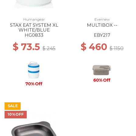
Humangear
Evernew
STAX EAT SYSTEM XL
MULTIBOX --
WHITE/BLUE
HG0833
EBY217
$ 73.5
$ 460
$ 245
$ 1150
60% Off
70% Off
SALE
10%OFF