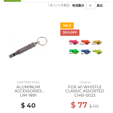
1 至 3 / 3 件產品
每頁顯示
產品
SALE
30%OFF
CAPTAIN STAG
Chums
ALUMINUM
FOX 40 WHISTLE
ACCESSORIES
CLASSIC ASSORTED
EMERGENCY WHISTLE
UM-1891
CH61-0023
TITANIUM GRAY
$ 77
$ 40
$ 110