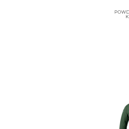
POWD
K