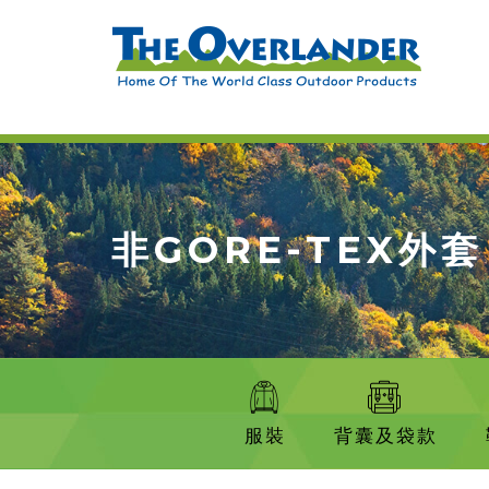
非GORE-TEX外套
服裝
背囊及袋款