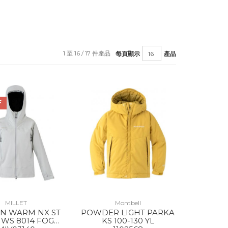
1 至 16 / 17 件產品
每頁顯示
產品
F
MILLET
Montbell
N WARM NX ST
POWDER LIGHT PARKA
 WS 8014 FOGGY
KS 100-130 YL