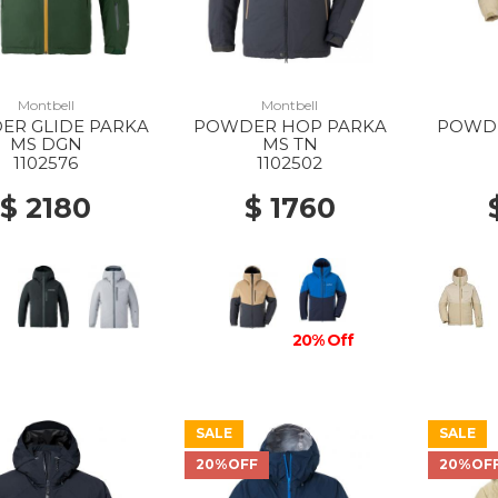
Montbell
Montbell
ER GLIDE PARKA
POWDER HOP PARKA
POWDE
MS DGN
MS TN
1102576
1102502
$ 2180
$ 1760
20% Off
SALE
SALE
20%OFF
20%OF