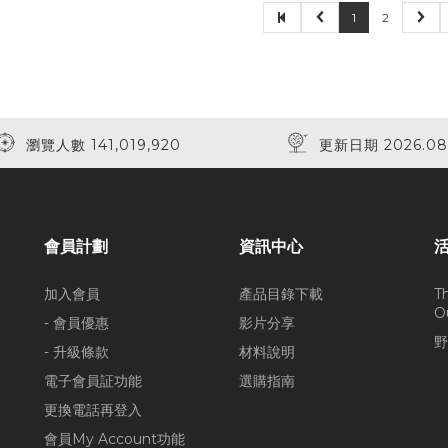
1
2
瀏覽人數 141,019,920
更新日期 2026.08
會員計劃
資訊中心
加入會員
產品目錄下載
T
O
- 會員優惠
影片分享
野
- 升級條款
材料說明
電子會員証功能
選購指南
更換電話再登入
會員My Account功能