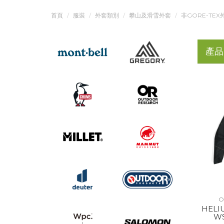
首頁
服裝
外套類別
攀山及滑雪外套
非GORE-TEX
產品
O
HELI
WS