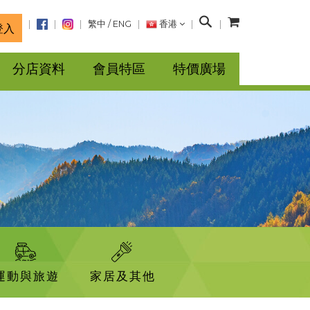
搜
繁中
/
ENG
香港
登入
尋
分店資料
會員特區
特價廣場
運動與旅遊
家居及其他