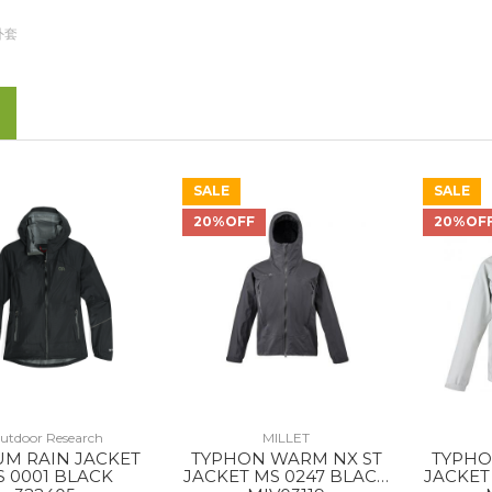
外套
SALE
SALE
20%OFF
20%OF
utdoor Research
MILLET
UM RAIN JACKET
TYPHON WARM NX ST
TYPHO
 0001 BLACK
JACKET MS 0247 BLACK
JACKET