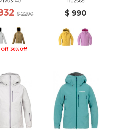
DEW
MIV03140
1102568
1832
$ 990
$ 2290
 Off
30% Off