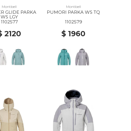
Montbell
Montbell
R GLIDE PARKA
PUMORI PARKA WS TQ
WS LGY
1102577
1102579
$ 2120
$ 1960