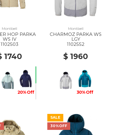
Montbell
Montbell
R HOP PARKA
CHARMOZ PARKA WS
WS IV
LGY
1102503
1102552
$ 1740
$ 1960
20% Off
30% Off
SALE
F
30%OFF