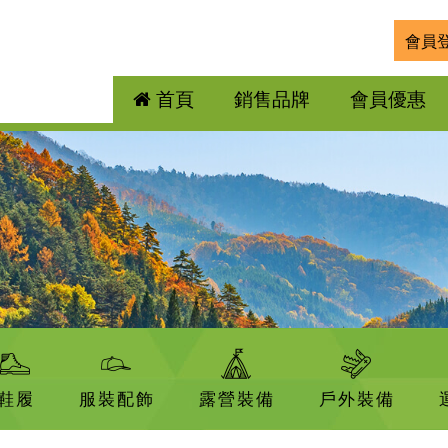
會員
首頁
銷售品牌
會員優惠
鞋履
服裝配飾
露營裝備
戶外裝備