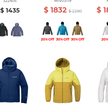
- NOIR
322405
MIV03119
$ 1832
$ 
$ 1435
$ 2290
20% Off
30% Off
30% Off
20%