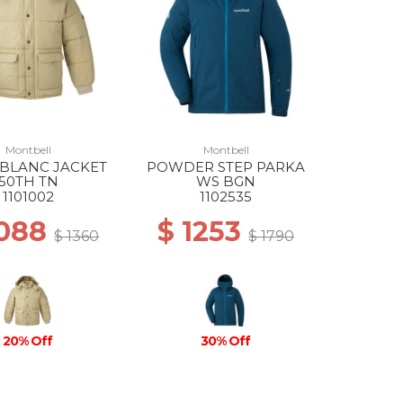
Montbell
Montbell
BLANC JACKET
POWDER STEP PARKA
50TH TN
WS BGN
1101002
1102535
1088
$ 1253
$ 1360
$ 1790
20% Off
30% Off