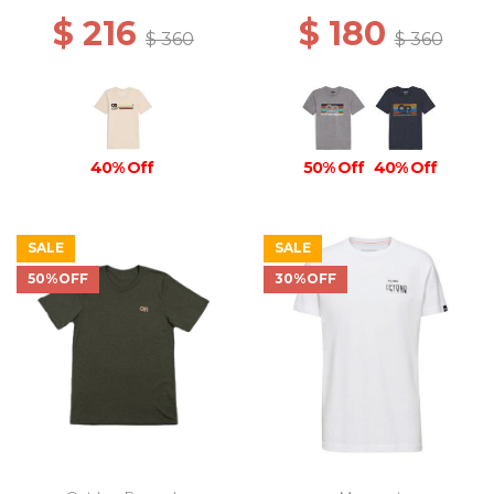
$ 216
$ 180
$ 360
$ 360
40% Off
50% Off
40% Off
SALE
SALE
50%OFF
30%OFF