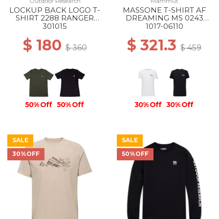
Outdoor Research
Mammut
LOCKUP BACK LOGO T-
MASSONE T-SHIRT AF
SHIRT 2288 RANGER
DREAMING MS 0243
GREEN
WHITE
301015
1017-06110
$ 180
$ 321.3
$ 360
$ 459
50% Off
50% Off
30% Off
30% Off
SALE
SALE
30%OFF
50%OFF