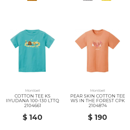
Montbell
Montbell
COTTON TEE KS
PEAR SKIN COTTON TEE
IIYUDANA 100-130 LTTQ
WS IN THE FOREST CPK
2104661
2104874
$ 140
$ 190