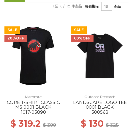
1 至 16 / 110 件產品
每頁顯示
產品
SALE
SALE
20%OFF
60%OFF
Mammut
Outdoor Research
CORE T-SHIRT CLASSIC
LANDSCAPE LOGO TEE
MS 0001 BLACK
0001 BLACK
1017-05890
300568
$ 319.2
$ 130
$ 399
$ 325