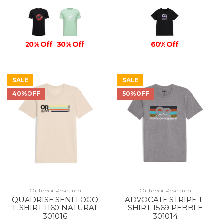
20% Off
30% Off
60% Off
SALE
SALE
40%OFF
50%OFF
Outdoor Research
Outdoor Research
QUADRISE SENI LOGO
ADVOCATE STRIPE T-
T-SHIRT 1160 NATURAL
SHIRT 1569 PEBBLE
301016
301014