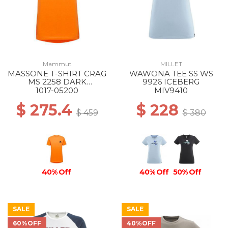
Mammut
MILLET
MASSONE T-SHIRT CRAG
WAWONA TEE SS WS
MS 2258 DARK
9926 ICEBERG
TANGERINE
1017-05200
MIV9410
$ 275.4
$ 228
$ 459
$ 380
40% Off
40% Off
50% Off
SALE
SALE
60%OFF
40%OFF