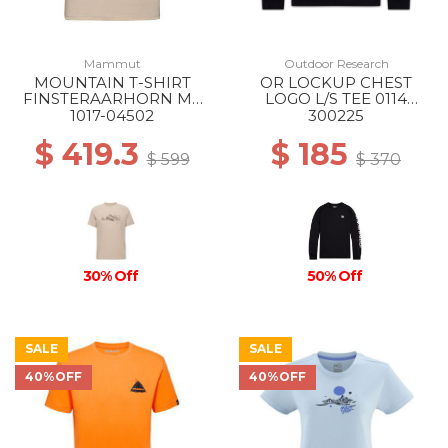
Mammut
Outdoor Research
MOUNTAIN T-SHIRT
OR LOCKUP CHEST
FINSTERAARHORN MS
LOGO L/S TEE 0114
7517 SAVANNAH
BLACK/WHITE
1017-04502
300225
$ 419.3
$ 185
$ 599
$ 370
30% Off
50% Off
SALE
SALE
40%OFF
40%OFF