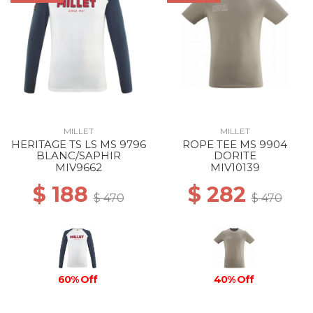
MILLET
MILLET
HERITAGE TS LS MS 9796
ROPE TEE MS 9904
BLANC/SAPHIR
DORITE
MIV9662
MIV10139
$ 188
$ 282
$ 470
$ 470
60% Off
40% Off