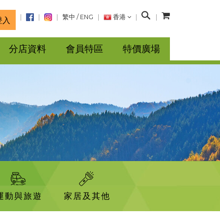
搜
繁中
/
ENG
香港
登入
尋
分店資料
會員特區
特價廣場
運動與旅遊
家居及其他