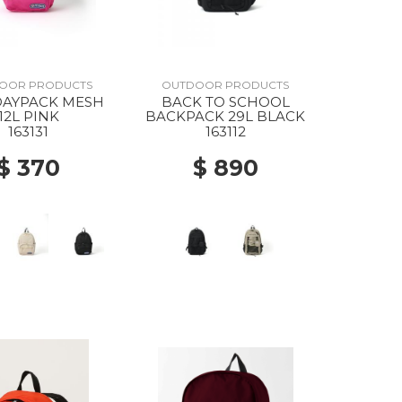
OOR PRODUCTS
OUTDOOR PRODUCTS
DAYPACK MESH
BACK TO SCHOOL
12L PINK
BACKPACK 29L BLACK
163131
163112
$ 370
$ 890