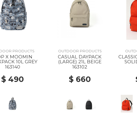
DOOR PRODUCTS
OUTDOOR PRODUCTS
OUTD
P X MOOMIN
CASUAL DAYPACK
CLASSI
PACK 10L GREY
(LARGE) 21L BEIGE
SOLI
163140
163102
$ 490
$ 660