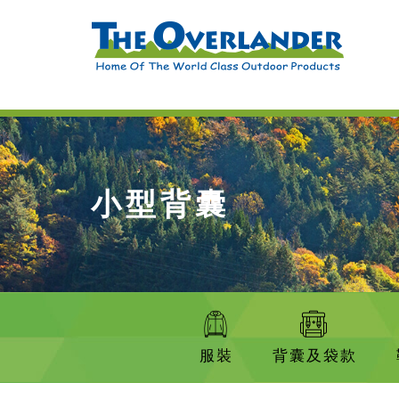
小型背囊
服裝
背囊及袋款