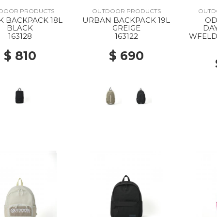
DOOR PRODUCTS
OUTDOOR PRODUCTS
OUTD
K BACKPACK 18L
URBAN BACKPACK 19L
OD
BLACK
GREIGE
DAY
163128
163122
WFELD4
$ 810
$ 690