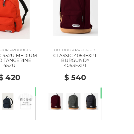
OOR PRODUCTS
OUTDOOR PRODUCTS
C 452U MEDIUM
CLASSIC 4053EXPT
D TANGERINE
BURGUNDY
452U
4053EXPT
$ 420
$ 540