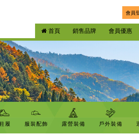
會員
首頁
銷售品牌
會員優惠
鞋履
服裝配飾
露營裝備
戶外裝備