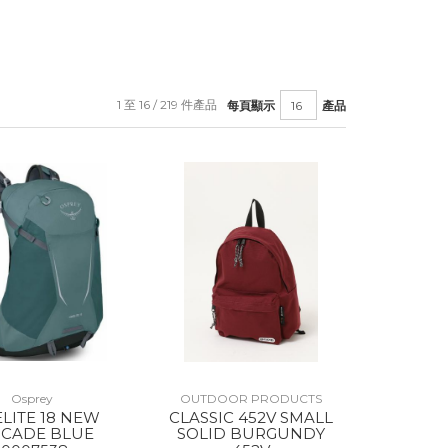
1 至 16 / 219 件產品
每頁顯示
產品
Osprey
OUTDOOR PRODUCTS
ELITE 18 NEW
CLASSIC 452V SMALL
SCADE BLUE
SOLID BURGUNDY