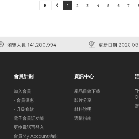
1
2
3
4
5
6
7
瀏覽人數 141,280,994
更新日期 2026.08
會員計劃
資訊中心
加入會員
產品目錄下載
T
O
- 會員優惠
影片分享
野
- 升級條款
材料說明
電子會員証功能
選購指南
更換電話再登入
會員My Account功能