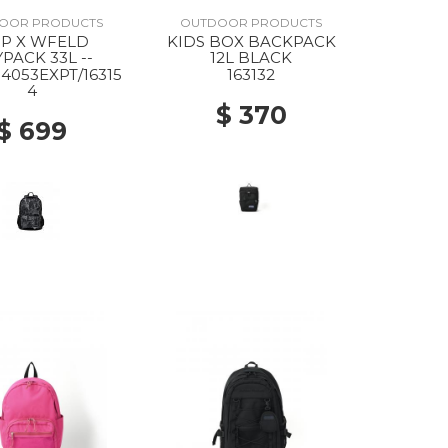
OOR PRODUCTS
OUTDOOR PRODUCTS
P X WFELD
KIDS BOX BACKPACK
PACK 33L --
12L BLACK
053EXPT/16315
163132
4
$ 370
$ 699