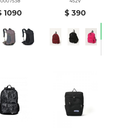
10007538
452V
$ 1090
$ 390