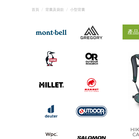
首頁
背囊及袋款
小型背囊
產品
HIK
CA