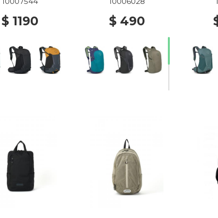
10007544
10006028
$ 1190
$ 490