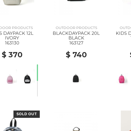
DOOR PRODUCTS
OUTDOOR PRODUCTS
OUTD
S DAYPACK 12L
BLACKDAYPACK 20L
KIDS 
IVORY
BLACK
163130
163127
$ 370
$ 740
SOLD OUT