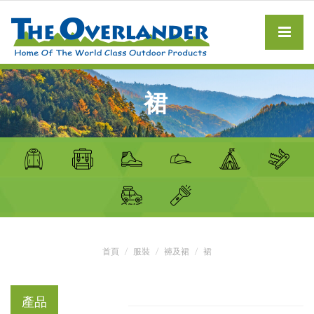
裙
首頁
服裝
褲及裙
裙
產品