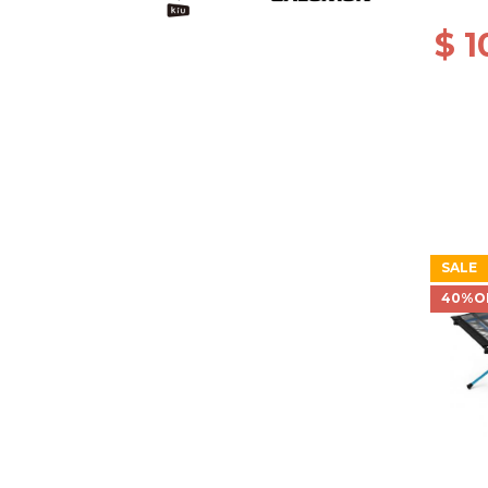
$ 1
SALE
40%O