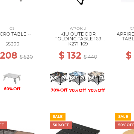
GSI
WPC/KIU
C
CRO TABLE --
KIU OUTDOOR
APRIRE
FOLDING TABLE 169
TABL
PSYCHEDELIC FLOWER
55300
K271-169
 208
$ 132
$
$ 520
$ 440
60% Off
70% Off
70% Off
70% Off
SALE
SALE
FF
50%OFF
50%OF