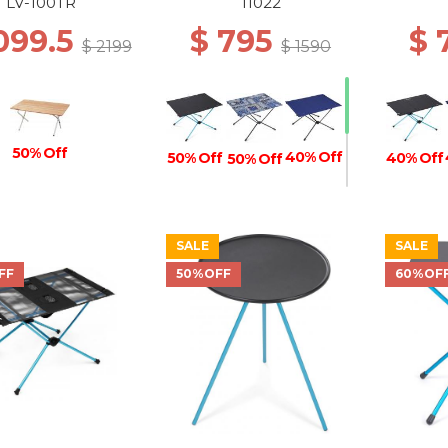
LV-100TR
11022
099.5
$ 795
$ 
$ 2199
$ 1590
50% Off
40% Off
50% Off
40% Off
50% Off
SALE
SALE
40% Off
40% Off
FF
50%OFF
60%OF