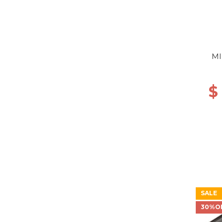
MI
$
SALE
30%O