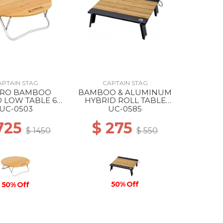
APTAIN STAG
CAPTAIN STAG
ARO BAMBOO
BAMBOO & ALUMINUM
 LOW TABLE 65
HYBRID ROLL TABLE
--
40X35 --
UC-0503
UC-0585
725
$ 275
$ 1450
$ 550
50% Off
50% Off