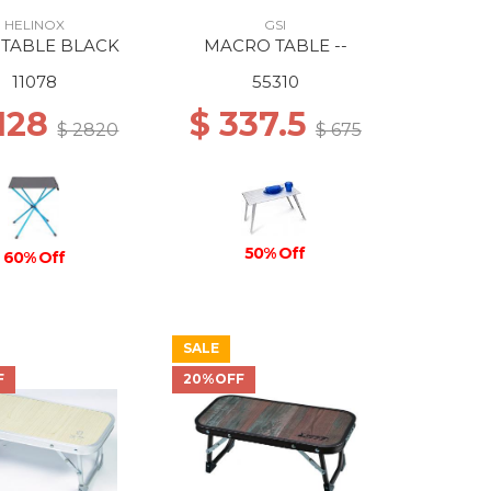
HELINOX
GSI
 TABLE BLACK
MACRO TABLE --
11078
55310
1128
$ 337.5
$ 2820
$ 675
50% Off
60% Off
SALE
F
20%OFF