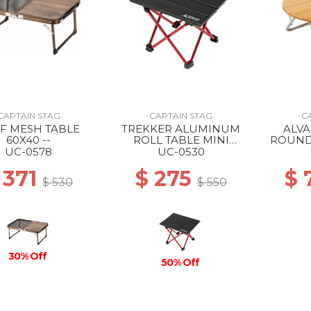
CAPTAIN STAG
CAPTAIN STAG
C
F MESH TABLE
TREKKER ALUMINUM
ALV
60X40 --
ROLL TABLE MINI
ROUND
BLACK
UC-0578
UC-0530
 371
$ 275
$ 
$ 530
$ 550
30% Off
50% Off