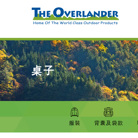
桌子
服裝
背囊及袋款