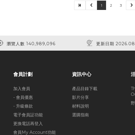
1
2
3
瀏覽人數 140,989,096
更新日期 2026.08
會員計劃
資訊中心
加入會員
產品目錄下載
T
O
- 會員優惠
影片分享
野
- 升級條款
材料說明
電子會員証功能
選購指南
更換電話再登入
會員My Account功能