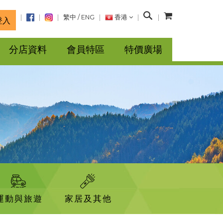
搜
繁中
/
ENG
香港
登入
尋
分店資料
會員特區
特價廣場
運動與旅遊
家居及其他