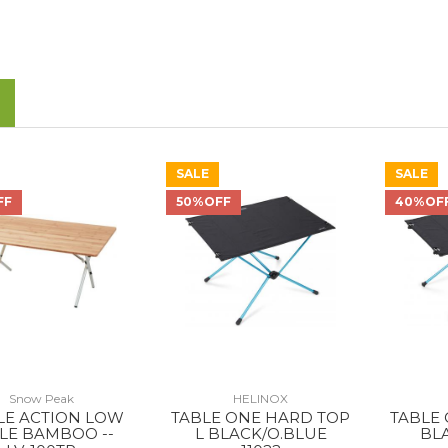
SALE
SALE
FF
50%OFF
40%OF
Snow Peak
HELINOX
LE ACTION LOW
TABLE ONE HARD TOP
TABLE
LE BAMBOO --
L BLACK/O.BLUE
BL