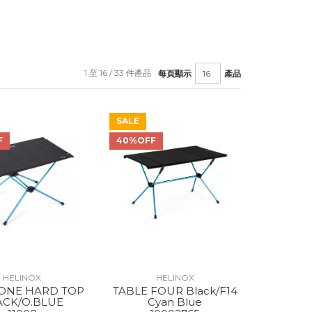
1 至 16 / 33 件產品
每頁顯示
產品
SALE
F
40%OFF
HELINOX
HELINOX
 ONE HARD TOP
TABLE FOUR Black/F14
ACK/O.BLUE
Cyan Blue