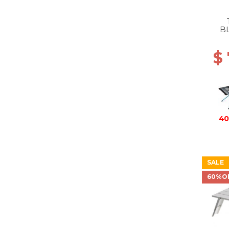
B
$
40
SALE
60%O