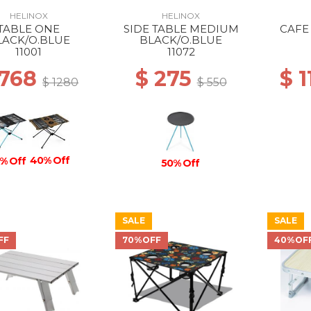
HELINOX
HELINOX
TABLE ONE
SIDE TABLE MEDIUM
CAFE
LACK/O.BLUE
BLACK/O.BLUE
11001
11072
 768
$ 275
$ 
$ 1280
$ 550
40% Off
% Off
50% Off
SALE
SALE
FF
70%OFF
40%OF