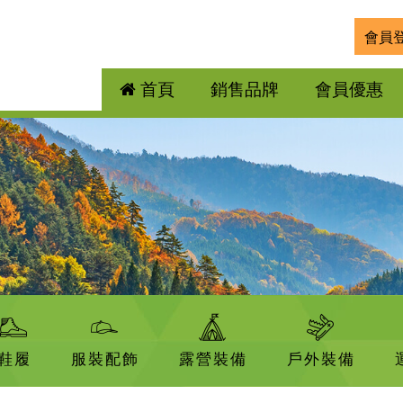
會員
首頁
銷售品牌
會員優惠
鞋履
服裝配飾
露營裝備
戶外裝備