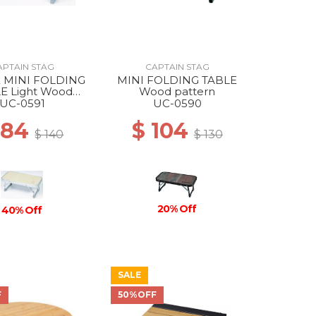
APTAIN STAG
CAPTAIN STAG
 MINI FOLDING
MINI FOLDING TABLE
E Light Wood
Wood pattern
pattern
UC-0591
UC-0590
 84
$ 104
$ 140
$ 130
20% Off
40% Off
SALE
F
50%OFF