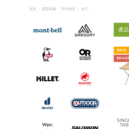
首頁
露營裝備
野外傢具
桌子
產品
SALE
50%O
SING
TAB