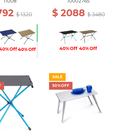
11008
10002765
792
$ 2088
$ 1320
$ 3480
40% Off
40% Off
40% Off
40% Off
SALE
40% Off
F
50%OFF