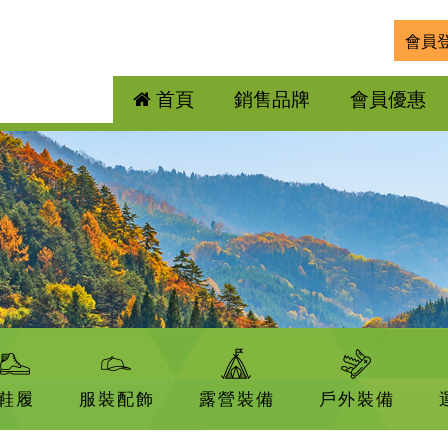
會員
首頁
銷售品牌
會員優惠
鞋履
服裝配飾
露營裝備
戶外裝備