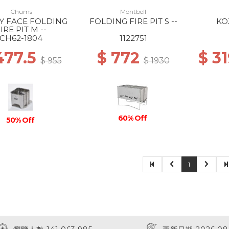
Chums
Montbell
Y FACE FOLDING
FOLDING FIRE PIT S --
KOJ
IRE PIT M --
CH62-1804
1122751
477.5
$ 772
$ 3
$ 955
$ 1930
60% Off
50% Off
1