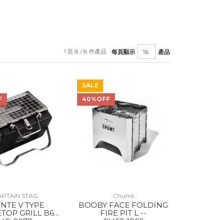
1 至 8 / 8 件產品
每頁顯示
產品
SALE
F
40%OFF
APTAIN STAG
Chums
NTE V TYPE
BOOBY FACE FOLDING
TOP GRILL B6
FIRE PIT L --