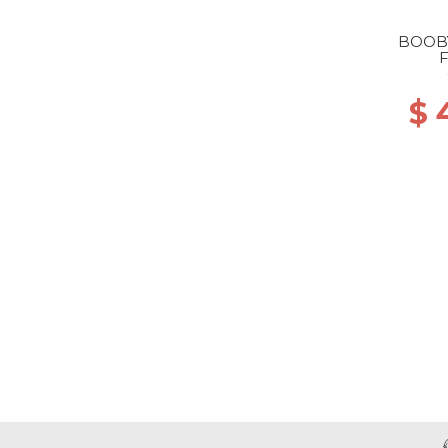
BOOB
F
$ 