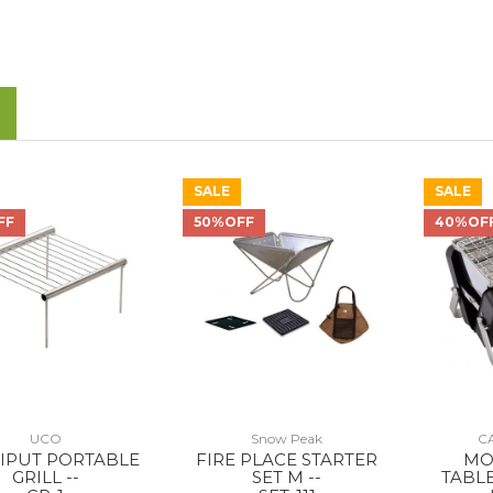
SALE
SALE
FF
50%OFF
40%OF
UCO
Snow Peak
C
LIPUT PORTABLE
FIRE PLACE STARTER
MO
GRILL --
SET M --
TABLE