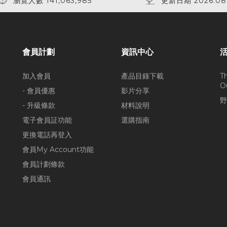
瀏覽人數 141,063,985
更新日期 2026.08
會員計劃
資訊中心
加入會員
產品目錄下載
T
O
- 會員優惠
影片分享
野
- 升級條款
材料說明
電子會員証功能
選購指南
更換電話再登入
會員My Account功能
會員計劃條款
會員通訊