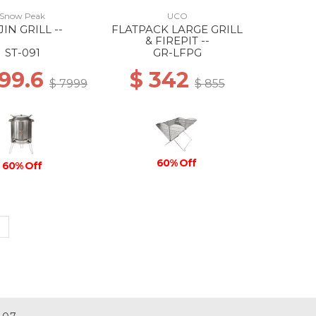
Snow Peak
UCO
IN GRILL --
FLATPACK LARGE GRILL
& FIREPIT --
ST-091
GR-LFPG
199.6
$ 342
$ 7999
$ 855
60% Off
60% Off