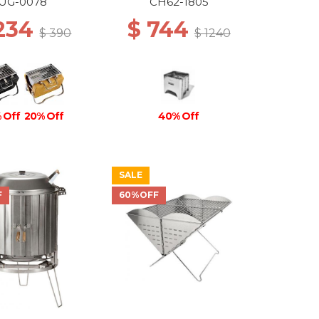
YPE BLACK
UG-0078
CH62-1805
 234
$ 744
$ 390
$ 1240
 Off
20% Off
40% Off
SALE
F
60%OFF