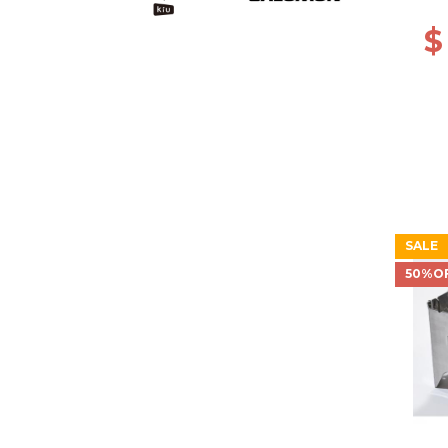
$
SALE
50%O