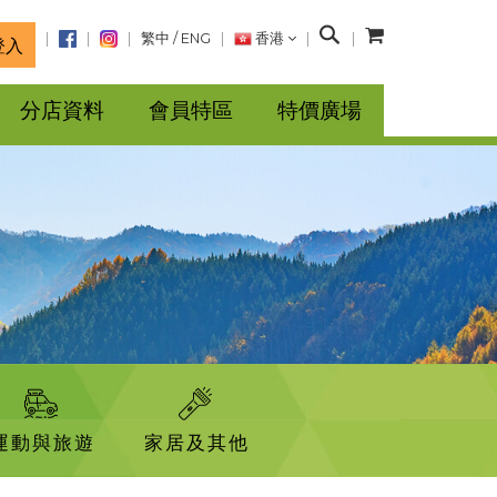
搜
繁中
/
ENG
香港
登入
尋
分店資料
會員特區
特價廣場
運動與旅遊
家居及其他