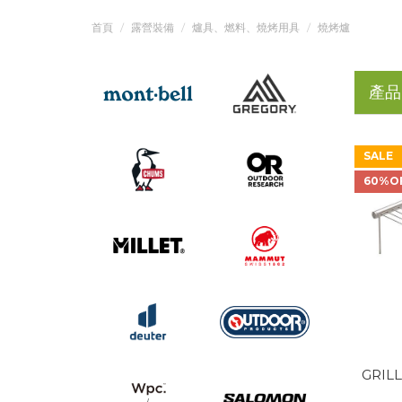
首頁
露營裝備
爐具、燃料、燒烤用具
燒烤爐
產品
SALE
60%O
GRIL