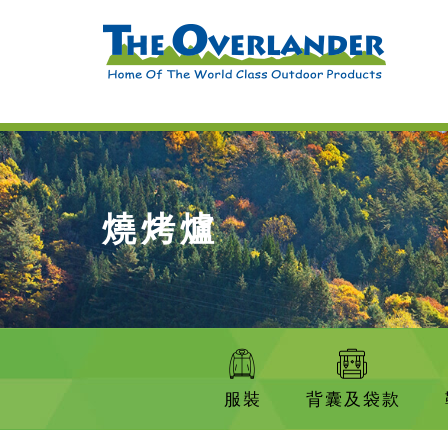
燒烤爐
服裝
背囊及袋款