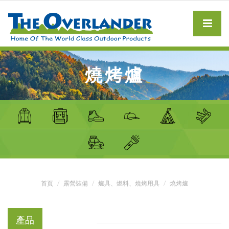
燒烤爐
首頁
露營裝備
爐具、燃料、燒烤用具
燒烤爐
產品