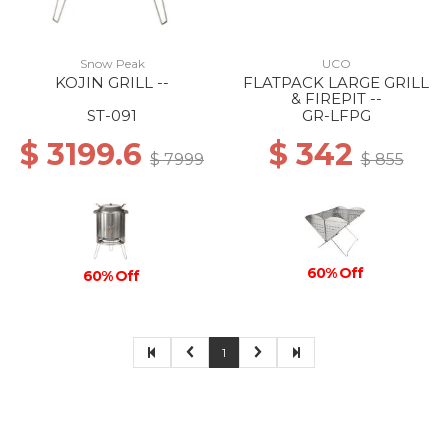
Snow Peak
UCO
KOJIN GRILL --
FLATPACK LARGE GRILL
& FIREPIT --
ST-091
GR-LFPG
$ 3199.6
$ 342
$ 7999
$ 855
60% Off
60% Off
1