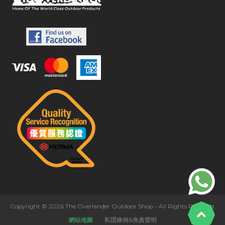
Copyright © 2026 The Overlander Outdoor Shop - All Rights Reserved.
網站地圖
私隱條例&免責聲明