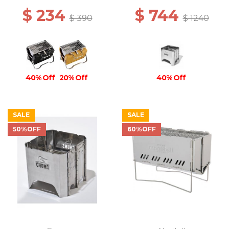
$ 234
$ 744
$ 390
$ 1240
40% Off
20% Off
40% Off
SALE
SALE
50%OFF
60%OFF