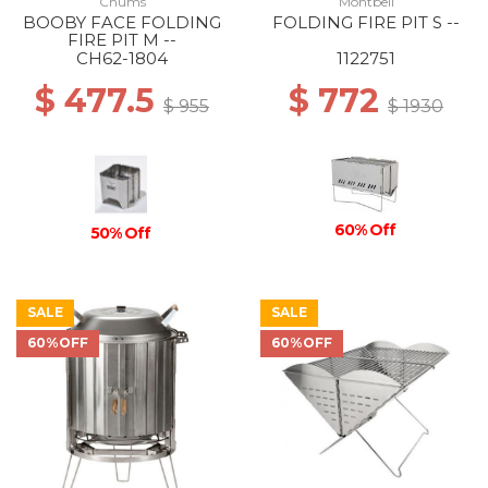
Chums
Montbell
BOOBY FACE FOLDING
FOLDING FIRE PIT S --
FIRE PIT M --
CH62-1804
1122751
$ 477.5
$ 772
$ 955
$ 1930
60% Off
50% Off
SALE
SALE
60%OFF
60%OFF