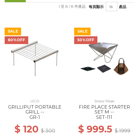
1 至 8 / 8 件產品
每頁顯示
產品
SALE
SALE
60%OFF
50%OFF
UCO
Snow Peak
GRILLIPUT PORTABLE
FIRE PLACE STARTER
GRILL --
SET M --
GR-1
SET-111
$ 120
$ 999.5
$ 300
$ 1999