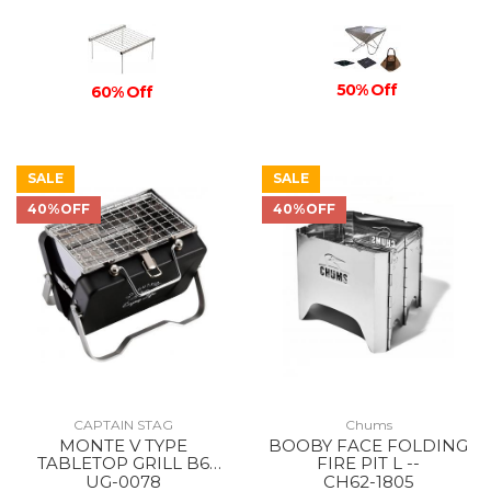
50% Off
60% Off
SALE
SALE
40%OFF
40%OFF
CAPTAIN STAG
Chums
MONTE V TYPE
BOOBY FACE FOLDING
TABLETOP GRILL B6
FIRE PIT L --
TYPE BLACK
UG-0078
CH62-1805