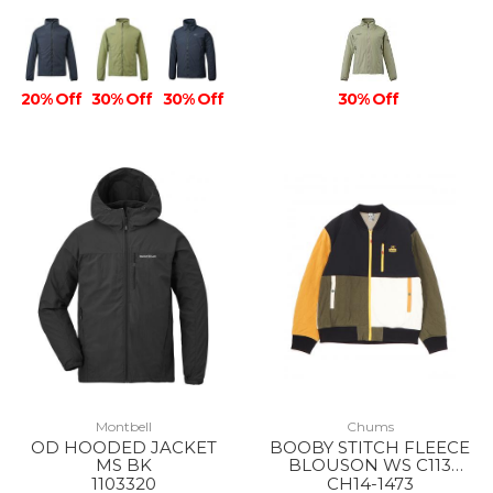
20% Off
30% Off
30% Off
30% Off
Montbell
Chums
OD HOODED JACKET
BOOBY STITCH FLEECE
MS BK
BLOUSON WS C113
OCHER CRAZY
1103320
CH14-1473