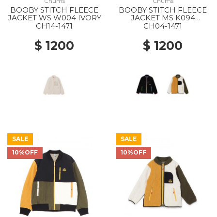
Chums
Chums
BOOBY STITCH FLEECE
BOOBY STITCH FLEECE
JACKET WS W004 IVORY
JACKET MS K094
BLACK/RAINBOW
CH14-1471
CH04-1471
$ 1200
$ 1200
SALE
SALE
10%OFF
10%OFF