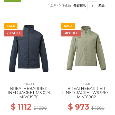
1 至 8 / 8 件產品
每頁顯示
產品
SALE
SALE
20%OFF
30%OFF
MILLET
MILLET
BREATHEBARRIER
BREATHEBARRIER
LINED JACKET MS 0247
LINED JACKET WS 9904
BLACK - NOIR NEW
DORITE
MIV01970
MIV01982
$ 1112
$ 973
$ 1390
$ 1390