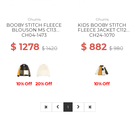
Chums
Chums
BOOBY STITCH FLEECE
KIDS BOOBY STITCH
BLOUSON MS C113
FLEECE JACKET C112
OCHER CRAZY
GEIGE CRAZY
CH04-1473
CH24-1070
$ 1278
$ 882
$ 1420
$ 980
10% Off
20% Off
10% Off
1