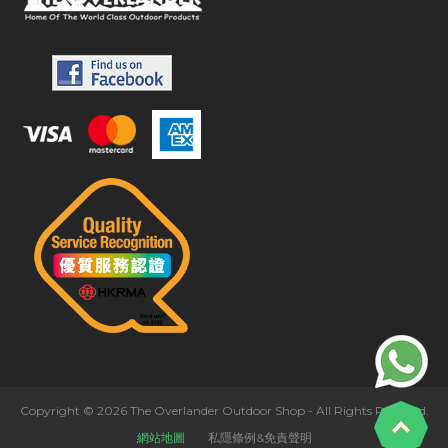
Copyright © 2026 The Overlander Outdoor Shop - All Rights Reserved.
網站地圖
私隱條例&免責聲明