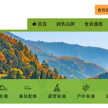
會員
首頁
銷售品牌
會員優惠
鞋履
服裝配飾
露營裝備
戶外裝備