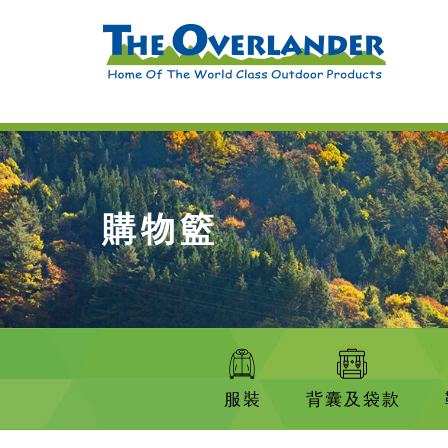
購物籃
服裝
背囊及袋款