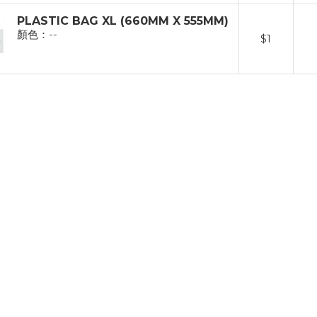
PLASTIC BAG XL (660MM X 555MM)
顏色：--
$
1