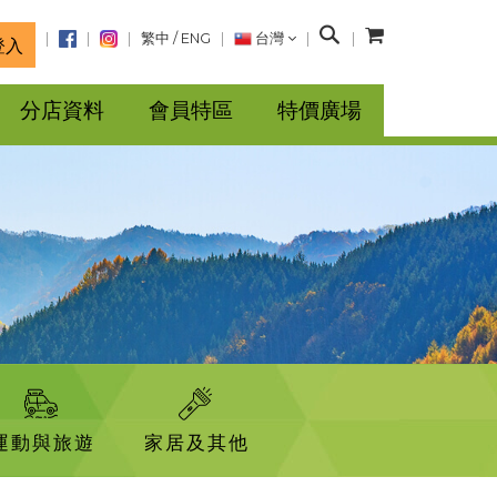
搜
繁中
/
ENG
台灣
登入
尋
分店資料
會員特區
特價廣場
運動與旅遊
家居及其他