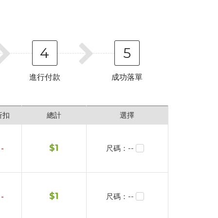
4
5
進行付款
成功落單
折扣
總計
選擇
$
1
-
尺碼：--
$
1
-
尺碼：--