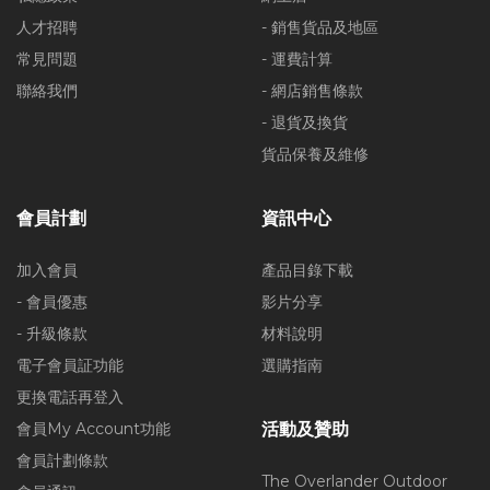
人才招聘
- 銷售貨品及地區
常見問題
- 運費計算
聯絡我們
- 網店銷售條款
- 退貨及換貨
貨品保養及維修
會員計劃
資訊中心
加入會員
產品目錄下載
- 會員優惠
影片分享
- 升級條款
材料說明
電子會員証功能
選購指南
更換電話再登入
會員My Account功能
活動及贊助
會員計劃條款
The Overlander Outdoor