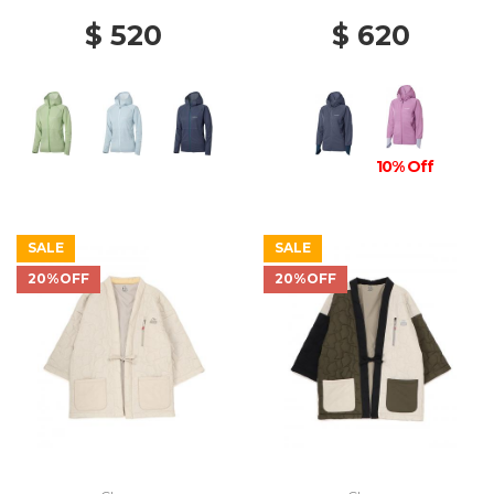
$ 520
$ 620
10% Off
SALE
SALE
20%OFF
20%OFF