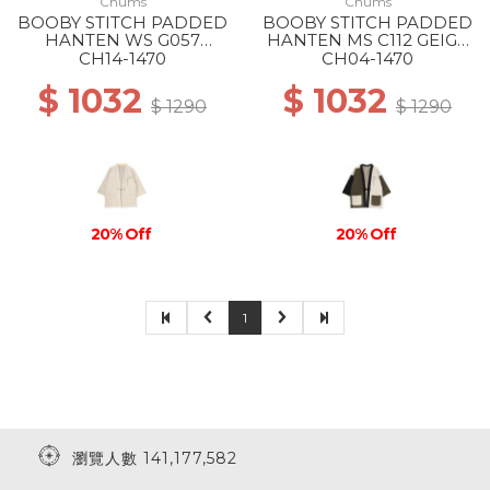
Chums
Chums
BOOBY STITCH PADDED
BOOBY STITCH PADDED
HANTEN WS G057
HANTEN MS C112 GEIGE
GREIGE
CRAZY
CH14-1470
CH04-1470
$ 1032
$ 1032
$ 1290
$ 1290
20% Off
20% Off
1
瀏覽人數 141,177,582