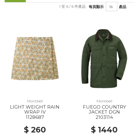
1 至 6 / 6 件產品
每頁顯示
產品
Montbell
Montbell
LIGHT WEIGHT RAIN
FUEGO COUNTRY
WRAP IV
JACKET DGN
1128687
2103114
$ 260
$ 1440