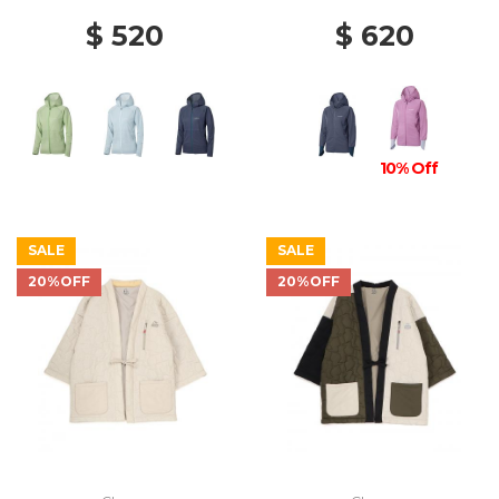
$ 520
$ 620
10% Off
SALE
SALE
20%OFF
20%OFF