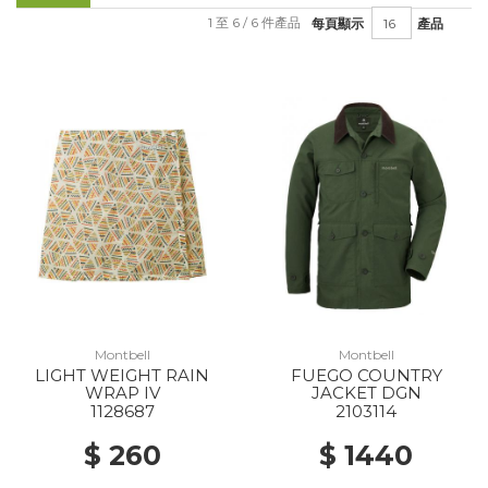
1 至 6 / 6 件產品
每頁顯示
產品
Montbell
Montbell
LIGHT WEIGHT RAIN
FUEGO COUNTRY
WRAP IV
JACKET DGN
1128687
2103114
$ 260
$ 1440