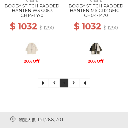
Chums
Chums
BOOBY STITCH PADDED
BOOBY STITCH PADDED
HANTEN WS G057
HANTEN MS C112 GEIGE
GREIGE
CRAZY
CH14-1470
CH04-1470
$ 1032
$ 1032
$ 1290
$ 1290
20% Off
20% Off
1
瀏覽人數 141,288,701