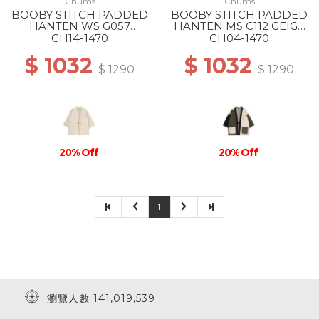
Chums
Chums
BOOBY STITCH PADDED
BOOBY STITCH PADDED
HANTEN WS G057
HANTEN MS C112 GEIGE
GREIGE
CRAZY
CH14-1470
CH04-1470
$ 1032
$ 1032
$ 1290
$ 1290
20% Off
20% Off
1
瀏覽人數 141,019,539