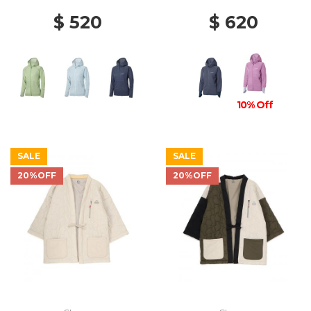
$ 520
$ 620
10% Off
SALE
SALE
20%OFF
20%OFF