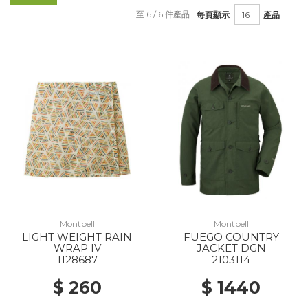
1 至 6 / 6 件產品
每頁顯示
產品
Montbell
Montbell
LIGHT WEIGHT RAIN
FUEGO COUNTRY
WRAP IV
JACKET DGN
1128687
2103114
$ 260
$ 1440