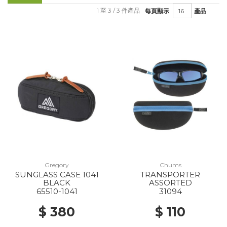
1 至 3 / 3 件產品
每頁顯示
產品
Gregory
Chums
SUNGLASS CASE 1041
TRANSPORTER
BLACK
ASSORTED
65510-1041
31094
$ 380
$ 110