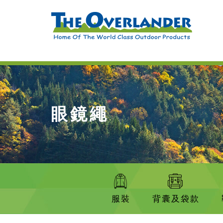
眼鏡繩
服裝
背囊及袋款