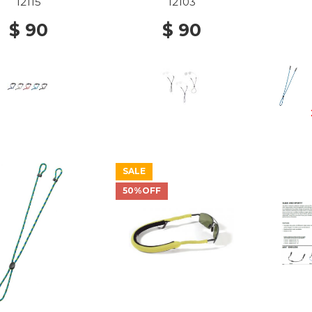
12115
12103
$ 90
$ 90
SALE
50%OFF