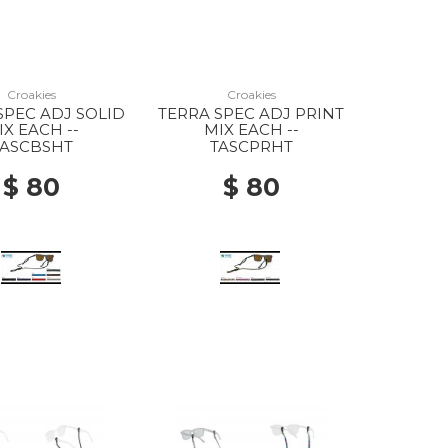
Croakies
Croakies
SPEC ADJ SOLID
TERRA SPEC ADJ PRINT
IX EACH --
MIX EACH --
TASCBSHT
TASCPRHT
$ 80
$ 80