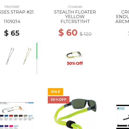
Montbell
Croakies
SSES STRAP #21
STEALTH FLOATER
CR
YELLOW
ENDLE
C
1109214
FLTCRST11HT
ARCM
$ 60
$ 65
$ 120
50% Off
SALE
50%OFF