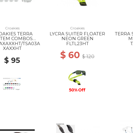
Croakies
Croakies
OAKIES TERRA
LYCRA SUITER FLOATER
TERRA 
STEM COMBOS
NEON GREEN
M
SOLID MIX
AXAXXHT/TSA03A
FLTL23HT
XAXXHT
$ 60
$ 120
$ 95
50% Off