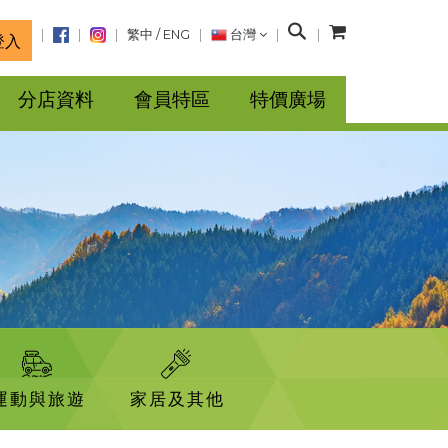
搜
繁中
/
ENG
台灣
登入
尋
分店資料
會員特區
特價廣場
運動與旅遊
家居及其他