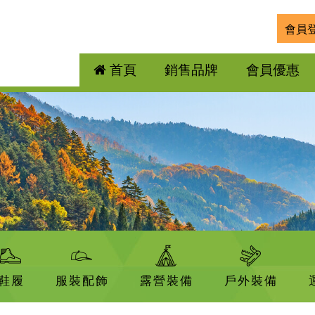
會員
首頁
銷售品牌
會員優惠
鞋履
服裝配飾
露營裝備
戶外裝備