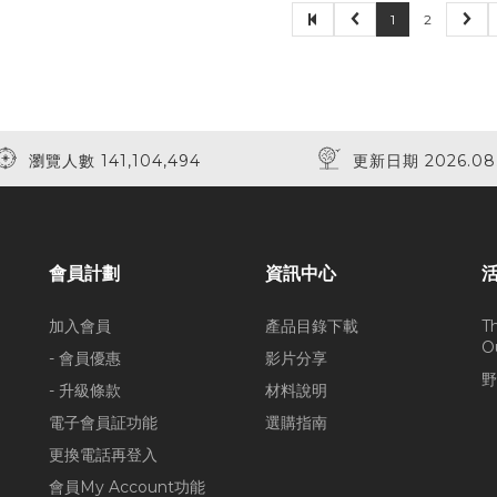
1
2
瀏覽人數 141,104,494
更新日期 2026.08
會員計劃
資訊中心
加入會員
產品目錄下載
T
O
- 會員優惠
影片分享
野
- 升級條款
材料說明
電子會員証功能
選購指南
更換電話再登入
會員My Account功能