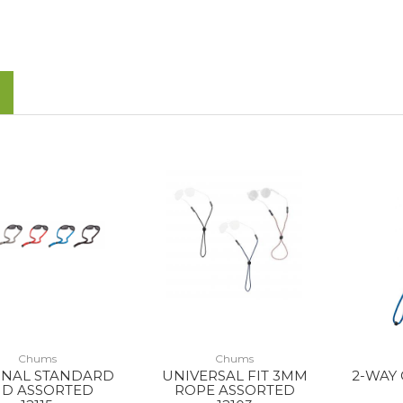
Chums
Chums
INAL STANDARD
UNIVERSAL FIT 3MM
2-WAY 
D ASSORTED
ROPE ASSORTED