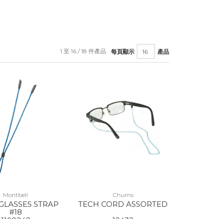
1 至 16 / 18 件產品
每頁顯示
產品
Montbell
Chums
GLASSES STRAP
TECH CORD ASSORTED
#18