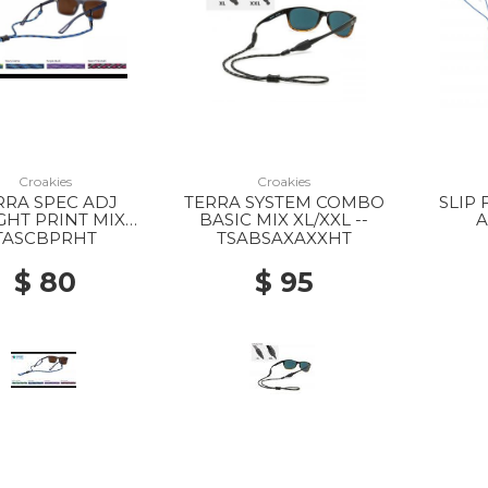
Croakies
Croakies
RRA SPEC ADJ
TERRA SYSTEM COMBO
SLIP
GHT PRINT MIX
BASIC MIX XL/XXL --
EACH --
TASCBPRHT
TSABSAXAXXHT
$ 80
$ 95