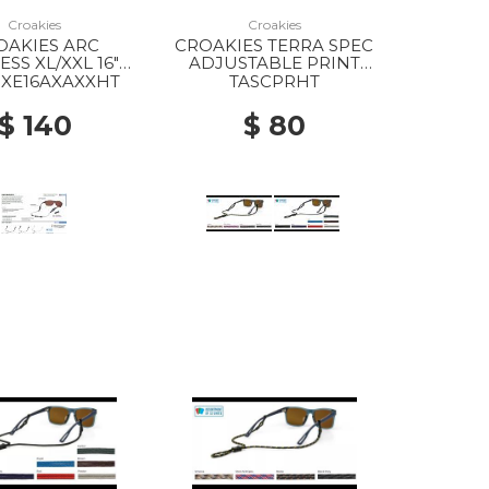
Croakies
Croakies
OAKIES ARC
CROAKIES TERRA SPEC
SS XL/XXL 16"
ADJUSTABLE PRINT
OLOR MIX
MIX
XE16AXAXXHT
TASCPRHT
$ 140
$ 80