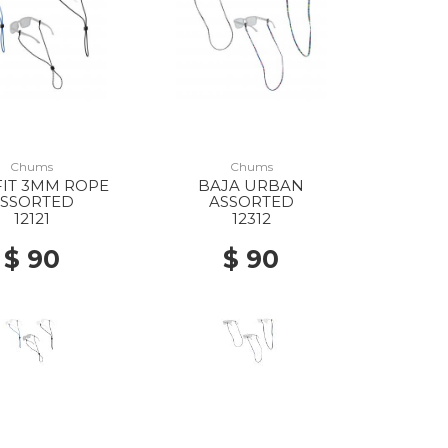
Chums
Chums
 FIT 3MM ROPE
BAJA URBAN
ASSORTED
ASSORTED
12121
12312
$ 90
$ 90