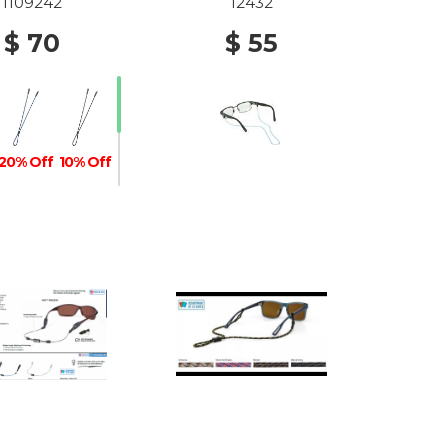
1109242
12432
$ 70
$ 55
20% Off
10% Off
10% Off