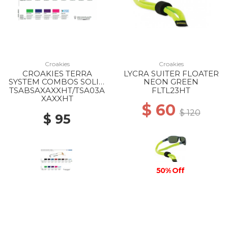
Croakies
Croakies
CROAKIES TERRA
LYCRA SUITER FLOATER
SYSTEM COMBOS SOLID
NEON GREEN
MIX
TSABSAXAXXHT/TSA03A
FLTL23HT
XAXXHT
$ 60
$ 120
$ 95
50% Off