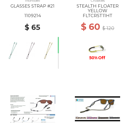
Montbell
Croakies
GLASSES STRAP #21
STEALTH FLOATER
YELLOW
1109214
FLTCRST11HT
$ 60
$ 65
$ 120
50% Off