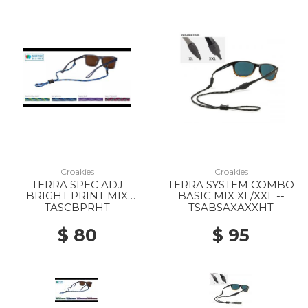
Croakies
Croakies
TERRA SPEC ADJ
TERRA SYSTEM COMBO
BRIGHT PRINT MIX
BASIC MIX XL/XXL --
EACH --
TASCBPRHT
TSABSAXAXXHT
$ 80
$ 95