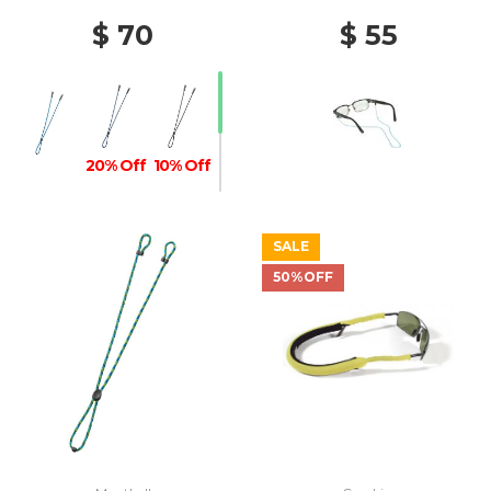
$ 70
$ 55
20% Off
10% Off
SALE
50%OFF
10% Off