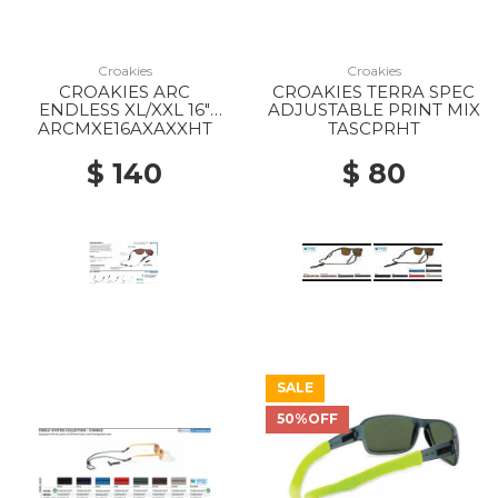
Croakies
Croakies
CROAKIES ARC
CROAKIES TERRA SPEC
ENDLESS XL/XXL 16"
ADJUSTABLE PRINT MIX
COLOR MIX
ARCMXE16AXAXXHT
TASCPRHT
$ 140
$ 80
SALE
50%OFF