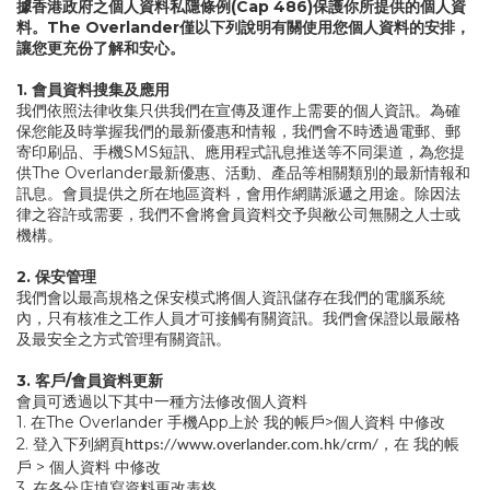
據香港政府之個人資料私隱條例(Cap 486)保護你所提供的個人資
料。The Overlander僅以下列說明有關使用您個人資料的安排，
讓您更充份了解和安心。
1.
會員資料搜集及應用
我們依照法律收集只供我們在宣傳及運作上需要的個人資訊。為確
保您能及時掌握我們的最新優惠和情報，我們會不時透過電郵、郵
寄印刷品、手機SMS短訊、應用程式訊息推送等不同渠道，為您提
供The Overlander最新優惠、活動、產品等相關類別的最新情報和
訊息。會員提供之所在地區資料，會用作網購派遞之用途。除因法
律之容許或需要，我們不會將會員資料交予與敝公司無關之人士或
機構。
2.
保安管理
我們會以最高規格之保安模式將個人資訊儲存在我們的電腦系統
內，只有核准之工作人員才可接觸有關資訊。我們會保證以最嚴格
及最安全之方式管理有關資訊。
3. 客戶
/
會員資料更新
會員可透過以下其中一種方法修改個人資料
1. 在The Overlander 手機App上於 我的帳戶>個人資料 中修改
2. 登入下列網頁
，在 我的帳
https://www.overlander.com.hk/crm/
戶 > 個人資料 中修改
3. 在各分店填寫資料更改表格