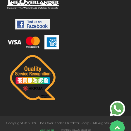
Copyright © 2026 The Overlander Outdoor Shop - All Rights Reserved.
網站地圖
私隱條例&免責聲明