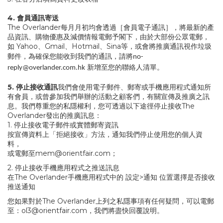
4.
會
員通訊寄送
The Overlander每月月初均會透過［會員電子通訊］，將最新的產
品資訊、購物優惠及減價情報電郵予閣下，由於大部份公眾電郵，
如 Yahoo、Gmail、Hotmail、Sina等，或會將推廣通訊視作垃圾
郵件，為確保您能收到我們的通訊，請將
no-
新增至您的聯絡人清單。
reply@overlander.com.hk
5.
停
止接收通訊
我們會使用電子郵件、郵寄或手機應用程式通知所
有會員，或曾參加我們舉辦的活動之顧客們，有關宣傳及推廣之訊
息。我們尊重您的私隱權利，您可透過以下途徑停止接收The
Overlander發出的推廣訊息：
1. 停止接收電子郵件或實體郵寄資訊
按宣傳資料上「拒絕接收」方法，通知我們停止使用您的個人資
料，
或電郵至
mem@orientfair.com
；
2. 停止接收手機應用程式之推送訊息
在The Overlander手機應用程式中的 設定>通知 位置選擇是否接收
推送通知
您如果對於The Overlander上列之私隱事項有任何疑問，可以電郵
至：
ol3@orientfair.com
，我們將盡快回覆說明。