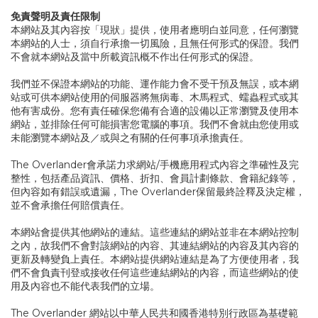
免責聲明及責任限制
本網站及其內容按「現狀」提供，使用者應明白並同意，任何瀏覽
本網站的人士，須自行承擔一切風險，且無任何形式的保證。我們
不會就本網站及當中所載資訊概不作出任何形式的保證。
我們並不保證本網站的功能、運作能力會不受干預及無誤，或本網
站或可供本網站使用的伺服器將無病毒、木馬程式、蠕蟲程式或其
他有害成份。您有責任確保您備有合適的設備以正常瀏覽及使用本
網站，並排除任何可能損害您電腦的事項。我們不會就由您使用或
未能瀏覽本網站及／或與之有關的任何事項承擔責任。
The Overlander會承諾力求網站/手機應用程式內容之準確性及完
整性，包括產品資訊、價格、折扣、會員計劃條款、會籍紀錄等，
但內容如有錯誤或遺漏，The Overlander保留最終詮釋及決定權，
並不會承擔任何賠償責任。
本網站會提供其他網站的連結。這些連結的網站並非在本網站控制
之內，故我們不會對該網站的內容、其連結網站的內容及其內容的
更新及轉變負上責任。本網站提供網站連結是為了方便使用者，我
們不會負責刊登或接收任何這些連結網站的內容，而這些網站的使
用及內容也不能代表我們的立場。
The Overlander 網站以中華人民共和國香港特別行政區為基礎範