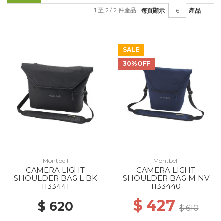
1 至 2 / 2 件產品
每頁顯示
產品
SALE
30%OFF
Montbell
Montbell
CAMERA LIGHT
CAMERA LIGHT
SHOULDER BAG L BK
SHOULDER BAG M NV
1133441
1133440
$ 427
$ 620
$ 610