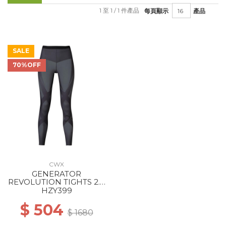
1 至 1 / 1 件產品
每頁顯示
產品
SALE
70%OFF
CWX
GENERATOR
REVOLUTION TIGHTS 2.0
WS GY
HZY399
$ 504
$ 1680