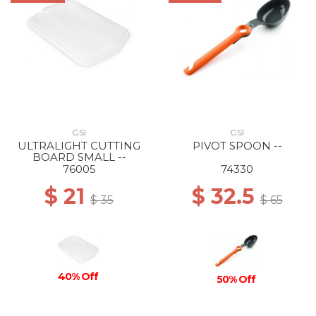
GSI
GSI
ULTRALIGHT CUTTING
PIVOT SPOON --
BOARD SMALL --
76005
74330
$ 21
$ 32.5
$ 35
$ 65
40% Off
50% Off