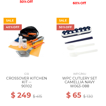
50% Off
60% Off
SALE
SALE
40%OFF
50%OFF
GSI
WPC/KIU
CROSSOVER KITCHEN
WPC CUTLERY SET
KIT --
CAMELLIA NAVY
90102
W063-088
$ 249
$ 65
$ 415
$ 130