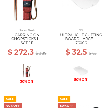
Snow Peak
GSI
CARRING ON
ULTRALIGHT CUTTING
CHOPSTICKS L --
BOARD LARGE --
SCT-111
76006
$ 272.3
$ 32.5
$ 389
$ 65
50% Off
30% Off
SALE
SALE
40%OFF
50%OFF