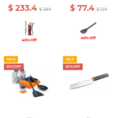
$ 233.4
$ 77.4
$ 389
$ 129
40% Off
40% Off
SALE
SALE
50%OFF
50%OFF