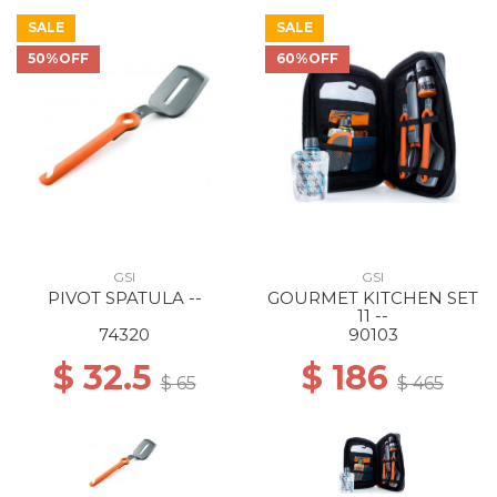
SALE
SALE
50%OFF
60%OFF
GSI
GSI
PIVOT SPATULA --
GOURMET KITCHEN SET
11 --
74320
90103
$ 32.5
$ 186
$ 65
$ 465