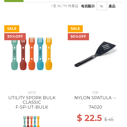
1 至 16 / 79 件產品
每頁顯示
產品
SALE
SALE
30%OFF
50%OFF
UCO
GSI
UTILITY SPORK BULK
NYLON SPATULA --
CLASSIC
F-SP-UT-BULK
74020
$ 22.5
$ 45