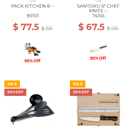
GSI
GSI
PACK KITCHEN 8 --
SANTOKU 6" CHEF
KNIFE --
90101
74156
$ 77.5
$ 67.5
$ 155
$ 135
50% Off
50% Off
SALE
SALE
50%OFF
30%OFF