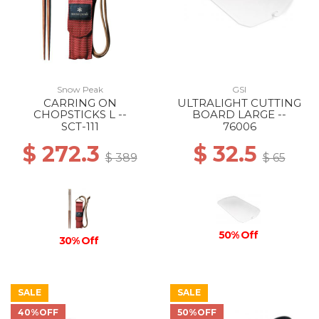
Snow Peak
GSI
CARRING ON
ULTRALIGHT CUTTING
CHOPSTICKS L --
BOARD LARGE --
SCT-111
76006
$ 272.3
$ 32.5
$ 389
$ 65
50% Off
30% Off
SALE
SALE
40%OFF
50%OFF