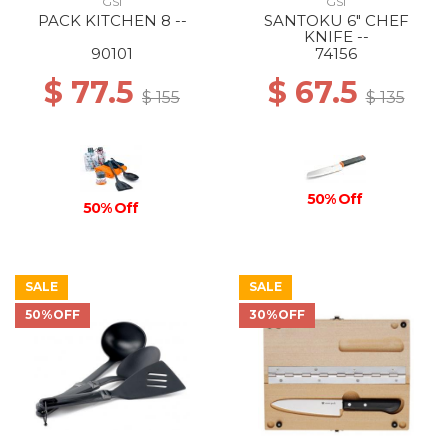
GSI
GSI
PACK KITCHEN 8 --
SANTOKU 6" CHEF
KNIFE --
90101
74156
$ 77.5
$ 67.5
$ 155
$ 135
50% Off
50% Off
SALE
SALE
50%OFF
30%OFF