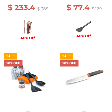
$ 233.4
$ 77.4
$ 389
$ 129
40% Off
40% Off
SALE
SALE
50%OFF
50%OFF