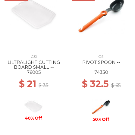
GSI
GSI
ULTRALIGHT CUTTING
PIVOT SPOON --
BOARD SMALL --
76005
74330
$ 21
$ 32.5
$ 35
$ 65
40% Off
50% Off