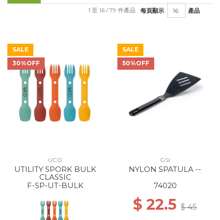
1 至 16 / 79 件產品
每頁顯示
產品
SALE
SALE
30%OFF
50%OFF
UCO
GSI
UTILITY SPORK BULK
NYLON SPATULA --
CLASSIC
F-SP-UT-BULK
74020
$ 22.5
$ 45