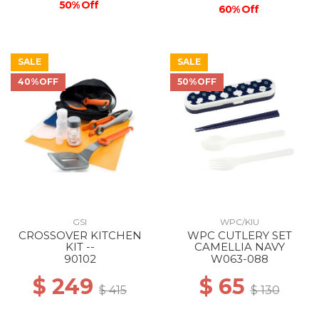
50% Off
60% Off
SALE
SALE
40%OFF
50%OFF
GSI
WPC/KIU
CROSSOVER KITCHEN
WPC CUTLERY SET
KIT --
CAMELLIA NAVY
90102
W063-088
$ 249
$ 65
$ 415
$ 130