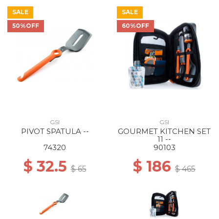
SALE
SALE
50%OFF
60%OFF
GSI
GSI
PIVOT SPATULA --
GOURMET KITCHEN SET
11 --
74320
90103
$ 32.5
$ 186
$ 65
$ 465