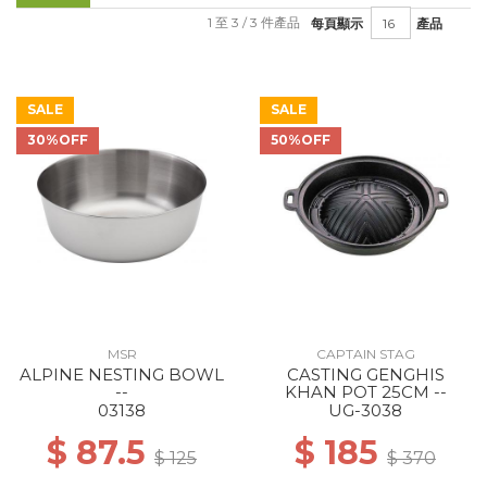
1 至 3 / 3 件產品
每頁顯示
產品
SALE
SALE
30%OFF
50%OFF
MSR
CAPTAIN STAG
ALPINE NESTING BOWL
CASTING GENGHIS
--
KHAN POT 25CM --
03138
UG-3038
$ 87.5
$ 185
$ 125
$ 370