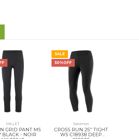
SALE
FF
50%OFF
MILLET
Salomon
N GRID PANT MS
CROSS RUN 25'' TIGHT
7 BLACK - NOIR
WS C18938 DEEP