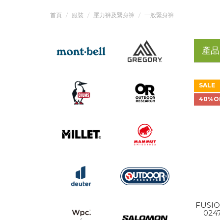
首頁
服裝
壓力褲及緊身褲
一般緊身褲
產品
SALE
40%O
FUSIO
024