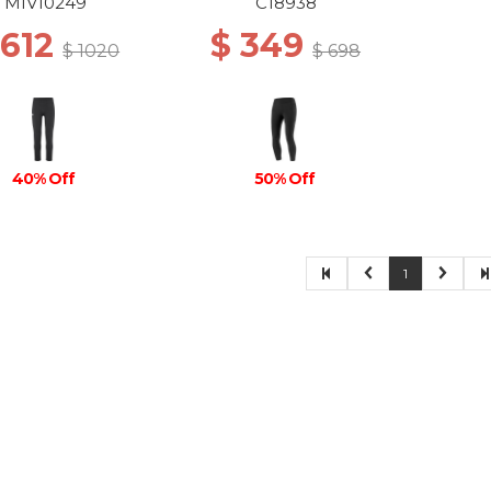
BLACK
MIV10249
C18938
 612
$ 349
$ 1020
$ 698
40% Off
50% Off
1