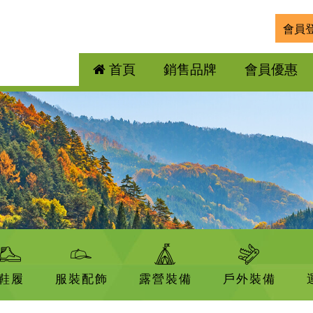
會員
首頁
銷售品牌
會員優惠
鞋履
服裝配飾
露營裝備
戶外裝備