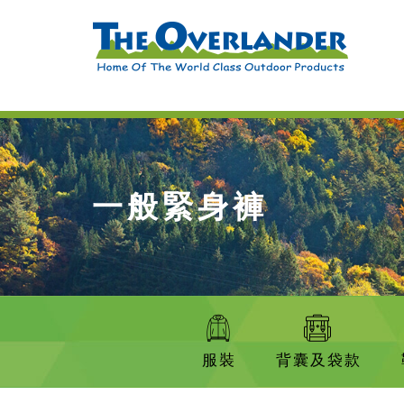
一般緊身褲
服裝
背囊及袋款