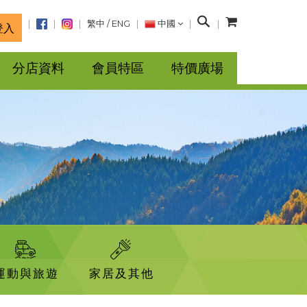
搜
繁中
/
ENG
中國
登入
尋
分店資料
會員特區
特價廣場
運動與旅遊
家居及其他