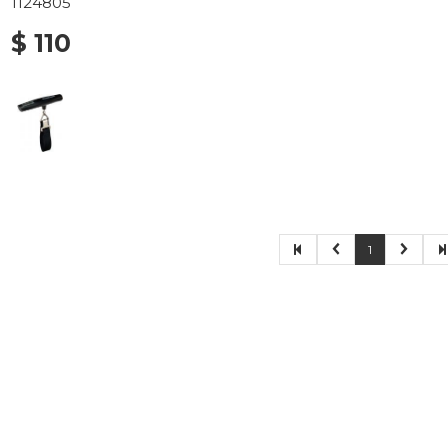
1124805
$ 110
1