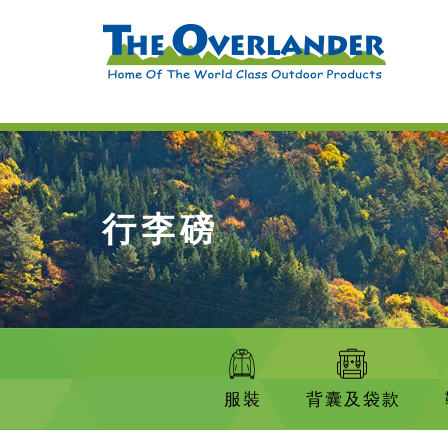
行李磅
服裝
背囊及袋款