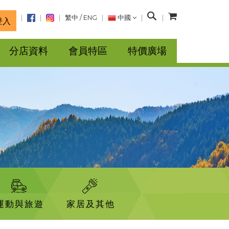
搜
繁中
/
ENG
中國
登入
尋
分店資料
會員特區
特價廣場
運動與旅遊
家居及其他