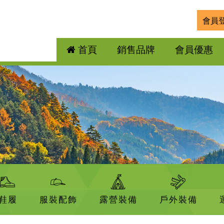
會員
首頁
銷售品牌
會員優惠
鞋履
服裝配飾
露營裝備
戶外裝備