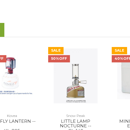
SALE
SALE
FF
50%OFF
40%OF
Kovea
Snow Peak
 FLY LANTERN --
LITTLE LAMP
MINI
NOCTURNE --
E