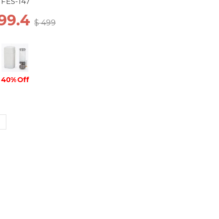
FES-147
299.4
$ 499
40% Off