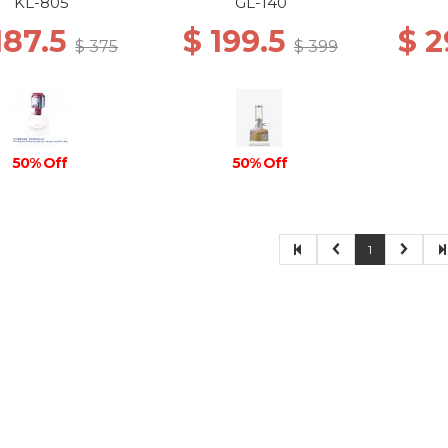
KL-805
GL-140
187.5
$ 199.5
$ 
$ 375
$ 399
50% Off
50% Off
1