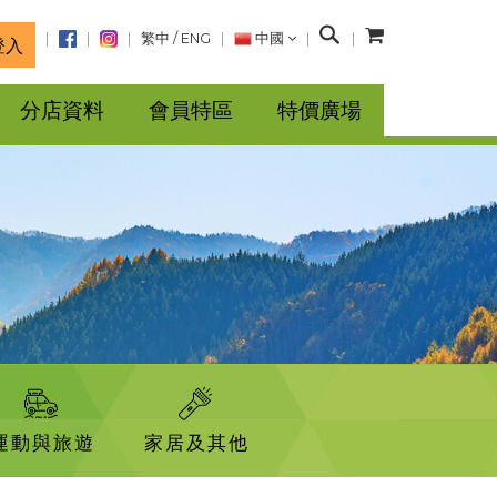
搜
繁中
/
ENG
中國
登入
尋
分店資料
會員特區
特價廣場
運動與旅遊
家居及其他