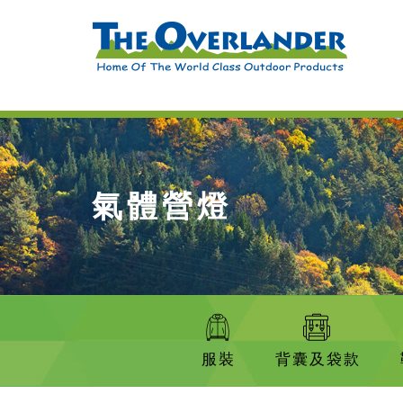
氣體營燈
服裝
背囊及袋款