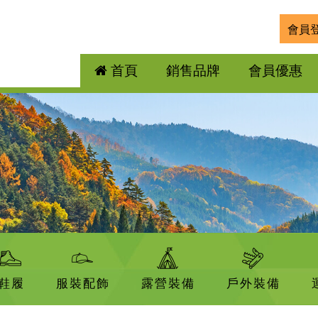
會員
首頁
銷售品牌
會員優惠
鞋履
服裝配飾
露營裝備
戶外裝備