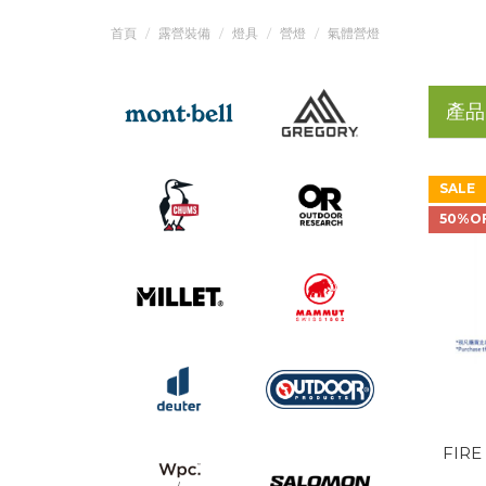
首頁
露營裝備
燈具
營燈
氣體營燈
產品
SALE
50%O
FIRE