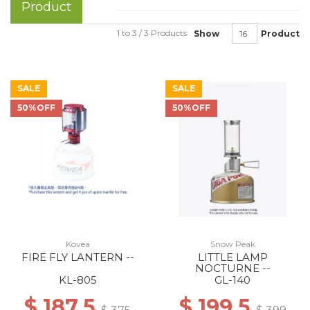
Product
1 to 3 / 3 Products
Show
Product
SALE
SALE
50%OFF
50%OFF
Kovea
Snow Peak
FIRE FLY LANTERN --
LITTLE LAMP
NOCTURNE --
KL-805
GL-140
$ 187.5
$ 199.5