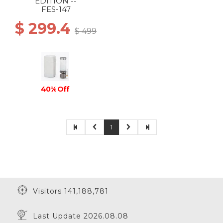
EDITION --
FES-147
$ 299.4
$ 499
40% Off
1
Visitors 141,188,781
Last Update 2026.08.08