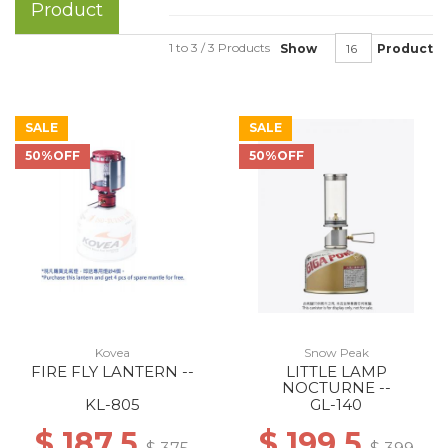
Product
1 to 3 / 3 Products
Show
Product
SALE
SALE
50%OFF
50%OFF
Kovea
Snow Peak
FIRE FLY LANTERN --
LITTLE LAMP
NOCTURNE --
KL-805
GL-140
$ 187.5
$ 199.5