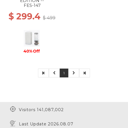
EDITION --
FES-147
$ 299.4
$ 499
40% Off
1
Visitors 141,087,002
Last Update 2026.08.07