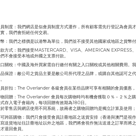
會員制度：我們網店是似會員制度方式運作，所有顧客需先行登記為會員
失實，我們會拒絕任何交易。
貨幣：我們之標價是以港幣為單位，我們並不接受其他國家或地區之貨幣
款方式：我們接受MASTERCARD、VISA、AMERICAN EXPRE
我們不會接受本地或外國之支票付款。
入口關稅：中國及海外買家需自行繳付有關之入口關稅或其他相關費用。
真品保證：敝公司之貨品主要是敝公司所代理之品牌，或購自其他認可之
品。
員折扣：The Overlander 各級會員在某些品牌可享有相關的會員優
物回贈：The Overlander 會員每次購物時均有機會獲取０％－２
式存入電子會籍內，每項回贈有效期為180日。
由於零售店與網店使用不同系統，故兩者之購物回贈均是獨立計算及使用
不可跨區購物：我們只會接受會員註冊地區之送貨安排（香港與澳門是視
填寫送貨地址往註冊地址以外之地區，我們將會視作無法送達之訂單而將
費才退回會員。