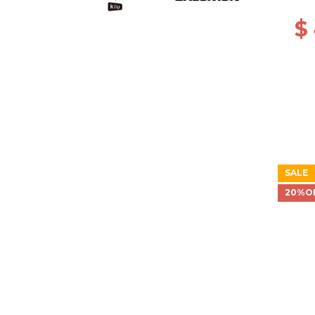
$
SALE
20%O