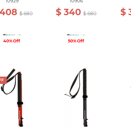
BLACK/O.BLUE
10929
10906
 408
$ 340
$
$ 680
$ 680
40% Off
50% Off
FF