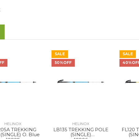
杖
SALE
SALE
FF
50%OFF
40%OF
HELINOX
HELINOX
20SA TREKKING
LB135 TREKKING POLE
FL120 
(SINGLE) O. Blue
(SINGLE)
(SI