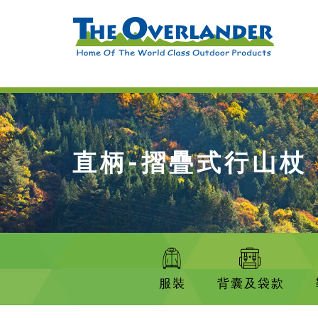
直柄-摺疊式行山杖
服裝
背囊及袋款