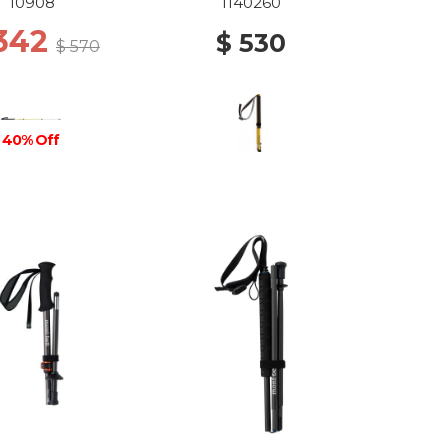
10908
1140260
 342
$ 530
$ 570
40% Off