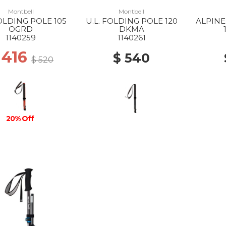
Montbell
Montbell
FOLDING POLE 105
U.L. FOLDING POLE 120
ALPINE
OGRD
DKMA
1140259
1140261
 416
$ 540
$ 520
20% Off