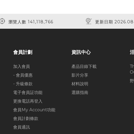
瀏覽人數 141,118,766
更新日期 2026.08
會員計劃
資訊中心
加入會員
產品目錄下載
T
O
- 會員優惠
影片分享
野
- 升級條款
材料說明
電子會員証功能
選購指南
更換電話再登入
會員My Account功能
會員計劃條款
會員通訊