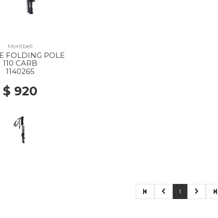
Montbell
E FOLDING POLE
110 CARB
1140265
$ 920
1