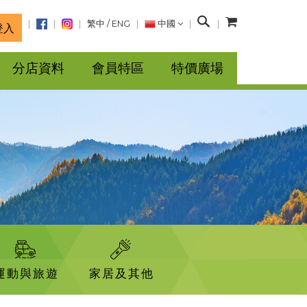
搜
繁中
/
ENG
中國
登入
尋
分店資料
會員特區
特價廣場
運動與旅遊
家居及其他