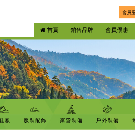
會員
首頁
銷售品牌
會員優惠
鞋履
服裝配飾
露營裝備
戶外裝備