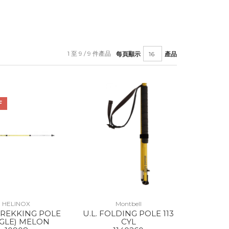
1 至 9 / 9 件產品
每頁顯示
產品
F
HELINOX
Montbell
TREKKING POLE
U.L. FOLDING POLE 113
NGLE) MELON
CYL