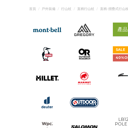
首頁
戶外裝備
行山杖
直柄行山杖
直柄-摺疊式行山
產品
SALE
40%O
LB1
POLE 