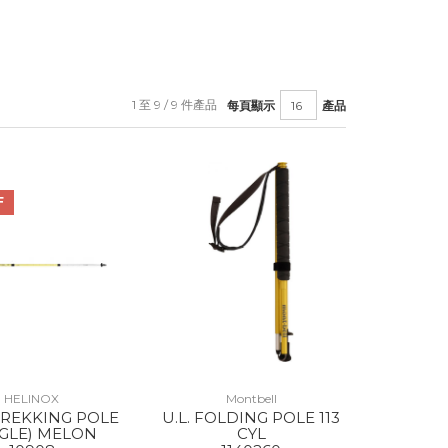
1 至 9 / 9 件產品
每頁顯示
產品
F
HELINOX
Montbell
TREKKING POLE
U.L. FOLDING POLE 113
NGLE) MELON
CYL