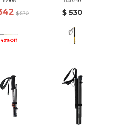
10908
1140260
 342
$ 530
$ 570
40% Off