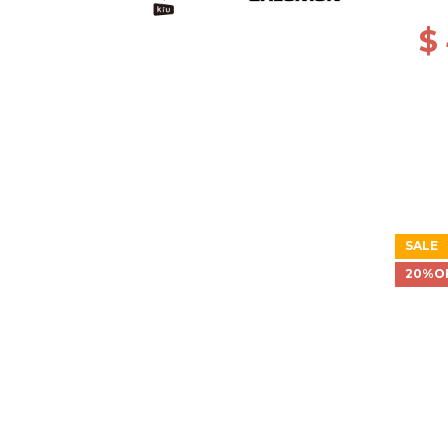
$
SALE
20%O