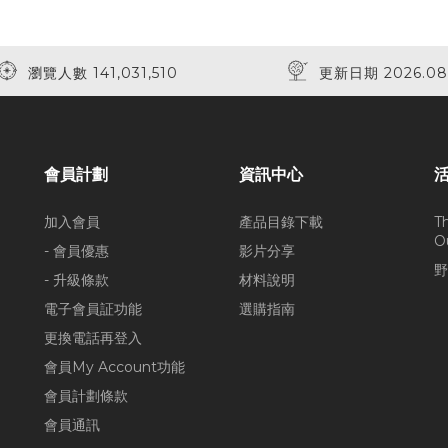
瀏覽人數 141,031,510
更新日期 2026.08
會員計劃
資訊中心
加入會員
產品目錄下載
T
O
- 會員優惠
影片分享
野
- 升級條款
材料說明
電子會員証功能
選購指南
更換電話再登入
會員My Account功能
會員計劃條款
會員通訊