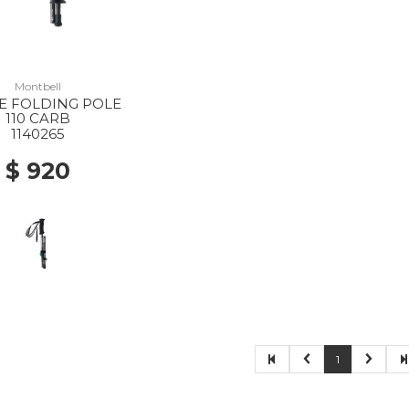
Montbell
E FOLDING POLE
110 CARB
1140265
$ 920
1