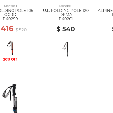
Montbell
Montbell
FOLDING POLE 105
U.L. FOLDING POLE 120
ALPINE
OGRD
DKMA
1140259
1140261
 416
$ 540
$ 520
20% Off