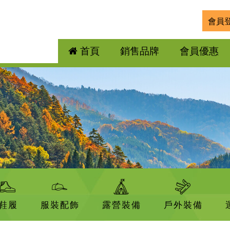
會員
首頁
銷售品牌
會員優惠
鞋履
服裝配飾
露營裝備
戶外裝備