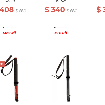
BLACK/O.BLUE
10929
10906
 408
$ 340
$
$ 680
$ 680
40% Off
50% Off
FF