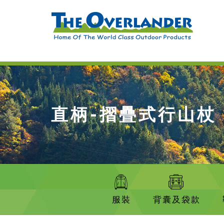
直柄-摺疊式行山杖
服裝
背囊及袋款