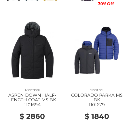
30% Off
Montbell
Montbell
ASPEN DOWN HALF-
COLORADO PARKA MS
LENGTH COAT MS BK
BK
1101694
1101679
$ 2860
$ 1840