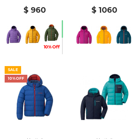
$ 960
$ 1060
10% Off
SALE
10%OFF
20% Off