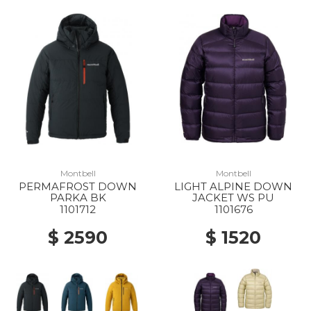
Montbell
Montbell
PERMAFROST DOWN
LIGHT ALPINE DOWN
PARKA BK
JACKET WS PU
1101712
1101676
$ 2590
$ 1520