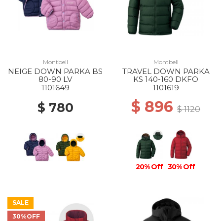
Montbell
Montbell
NEIGE DOWN PARKA BS
TRAVEL DOWN PARKA
80-90 LV
KS 140-160 DKFO
1101649
1101619
$ 896
$ 780
$ 1120
20% Off
30% Off
SALE
30%OFF