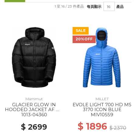
1 至 16 / 23 件產品
每頁顯示
產品
SALE
20%OFF
Mammut
MILLET
GLACIER GLOW IN
EVOLE LIGHT 700 HD MS
HOODED JACKET AF MS
3170 ICON BLUE
0001 BLACK
1013-04360
MIV10559
$ 1896
$ 2699
$ 2370