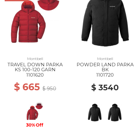
Montbell
Montbell
TRAVEL DOWN PARKA
POWDER LAND PARKA
KS 100-120 GARN
BK
1101620
1101720
$ 665
$ 3540
$ 950
30% Off