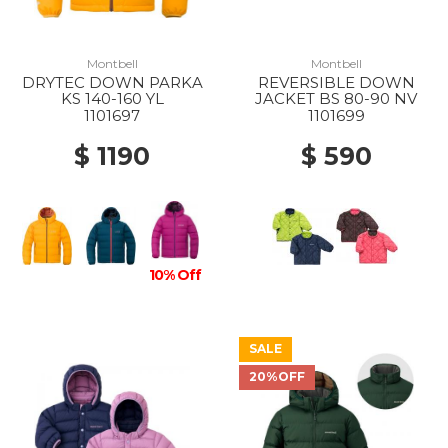
Montbell
Montbell
DRYTEC DOWN PARKA
REVERSIBLE DOWN
KS 140-160 YL
JACKET BS 80-90 NV
1101697
1101699
$ 1190
$ 590
10% Off
SALE
20%OFF