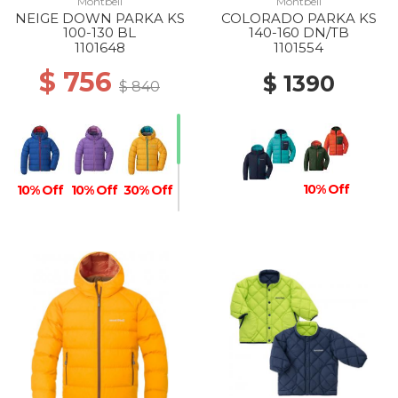
Montbell
Montbell
NEIGE DOWN PARKA KS
COLORADO PARKA KS
100-130 BL
140-160 DN/TB
1101648
1101554
$ 756
$ 1390
$ 840
10% Off
10% Off
10% Off
30% Off